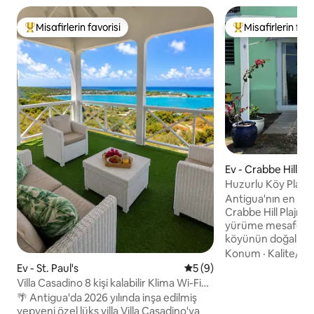
Misafirlerin favorisi
Misafirlerin favo
Misafirlerin favorilerinden en beğenilenler arasında
Misafirlerin favor
Ev - Crabbe Hill Vil
Huzurlu Köy Plajı D
Antigua'nın en iyi p
Crabbe Hill Plajı'n
yürüme mesafesind
köyünün doğal güze
kaptırın. Özel çift 
Konum
·
Kalite/fiy
donanımlı bir mutfak
Ev - St. Paul's
5 üzerinden ortalama 5 pu
5 (9)
duş odası ve klima 
Villa Casadino 8 kişi kalabilir Klima Wi-Fi
planlı bir stüdyoy
Okyanus manzarası
🌴 Antigua'da 2026 yılında inşa edilmiş
yatağı ve barbekü 
yepyeni özel lüks villa Villa Casadino'ya