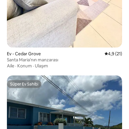
Ev - Cedar Grove
5 üzerinden
4,9 (21)
Santa Maria'nın manzarası
Aile
·
Konum
·
Ulaşım
Süper Ev Sahibi
Süper Ev Sahibi