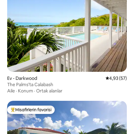
Ev - Darkwood
5 üzerinden o
4,93 (57)
The Palms'ta Calabash
Aile
·
Konum
·
Ortak alanlar
Misafirlerin favorisi
Misafirlerin favorilerinden en beğenilenler arasında