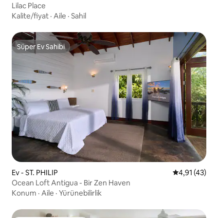
Lilac Place
Kalite/fiyat
·
Aile
·
Sahil
Süper Ev Sahibi
Süper Ev Sahibi
Ev - ST. PHILIP
5 üzerinden 
4,91 (43)
Ocean Loft Antigua - Bir Zen Haven
Konum
·
Aile
·
Yürünebilirlik