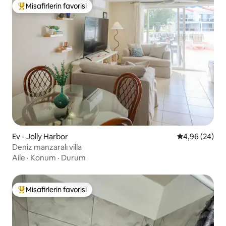
Misafirlerin favorisi
Misafirlerin favorilerinden en beğenilenler arasında
Ev - Jolly Harbor
5 üzerinden o
4,96 (24)
Deniz manzaralı villa
Aile
·
Konum
·
Durum
Misafirlerin favorisi
Misafirlerin favorilerinden en beğenilenler arasında