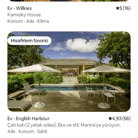
Ev - Willkies
5 üzerind
5 (16)
Kamisiky House
Konum
·
Aile
·
Klima
Misafirlerin favorisi
Misafirlerin favorisi
Ev - English Harbour
5 üzerinden o
4,93 (56)
Çatı katı (2 yatak odası). Eko ve stil. Marina'ya yürüyün.
Aile
·
Konum
·
Sahil