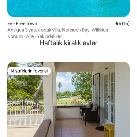
Ev - FreeTown
5 üzerind
5 (16)
Antigua 3 yatak odalı Villa, Nonsuch Bay, Willikies
Konum
·
Aile
·
Yakındakiler
Haftalık kiralık evler
Misafirlerin favorisi
Misafirlerin favorisi