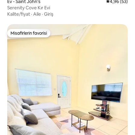
Ev - Saint John's
5 üzerinden o
4,96 (53)
Serenity Cove Kır Evi
Kalite/fiyat
·
Aile
·
Giriş
Misafirlerin favorisi
Misafirlerin favorisi