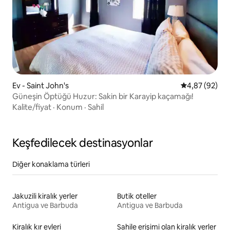
Ev - Saint John's
5 üzerinden o
4,87 (92)
Güneşin Öptüğü Huzur: Sakin bir Karayip kaçamağı!
Kalite/fiyat
·
Konum
·
Sahil
Keşfedilecek destinasyonlar
Diğer konaklama türleri
Jakuzili kiralık yerler
Butik oteller
Antigua ve Barbuda
Antigua ve Barbuda
Kiralık kır evleri
Sahile erişimi olan kiralık yerler