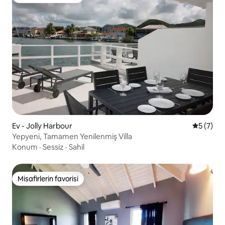
Misafirlerin favorisi
Ev - Jolly Harbour
5 üzerin
5 (7)
Yepyeni, Tamamen Yenilenmiş Villa
Konum
·
Sessiz
·
Sahil
Misafirlerin favorisi
Misafirlerin favorisi