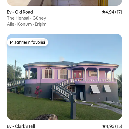
Ev - Old Road
5 üzerinden o
4,94 (17)
The Hensal - Güney
Aile
·
Konum
·
Erişim
Misafirlerin favorisi
Misafirlerin favorisi
Ev - Clark's Hill
5 üzerinden 
4,93 (15)