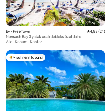
Ev - FreeTown
5 üzerinden o
4,88 (24)
Nonsuch Bay 3 yatak odalı dubleks özel daire
Aile
·
Konum
·
Konfor
Misafirlerin favorisi
Misafirlerin favorilerinden en beğenilenler arasında