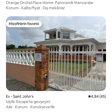
Orange Orchid Place Home. Panoramik Manzaralar
Konum
·
Kalite/fiyat
·
Dış mekânlar
Misafirlerin favorisi
Misafirlerin favorisi
Ev - Saint John's
5 üzerinden o
4,84 (45)
Idyllic Escape'te gevşeyin!
Aile
·
Konum
·
Konukseverlik