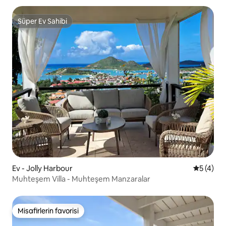
Süper Ev Sahibi
Süper Ev Sahibi
Ev - Jolly Harbour
5 üzerin
5 (4)
Muhteşem Villa - Muhteşem Manzaralar
Misafirlerin favorisi
Misafirlerin favorisi