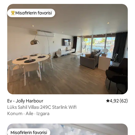
Misafirlerin favorisi
Misafirlerin favorilerinden en beğenilenler arasında
Ev - Jolly Harbour
5 üzerinden o
4,92 (62)
Lüks Sahil Villası 249C Starlink Wifi
Konum
·
Aile
·
Izgara
Misafirlerin favorisi