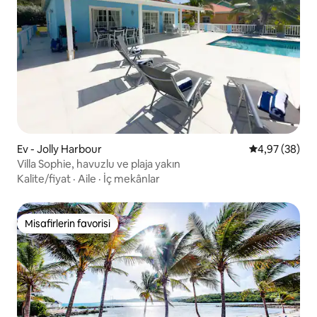
Ev - Jolly Harbour
5 üzerinden o
4,97 (38)
Villa Sophie, havuzlu ve plaja yakın
Kalite/fiyat
·
Aile
·
İç mekânlar
Misafirlerin favorisi
Misafirlerin favorisi