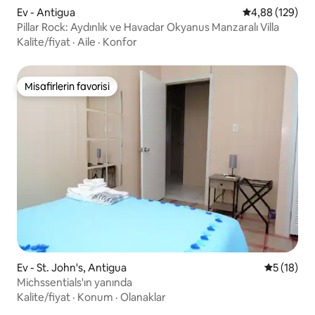
Ev - Antigua
5 üzerinden or
4,88 (129)
Pillar Rock: Aydınlık ve Havadar Okyanus Manzaralı Villa
Kalite/fiyat
·
Aile
·
Konfor
Misafirlerin favorisi
Misafirlerin favorisi
Ev - St. John's, Antigua
5 üzerind
5 (18)
Michssentials'ın yanında
Kalite/fiyat
·
Konum
·
Olanaklar