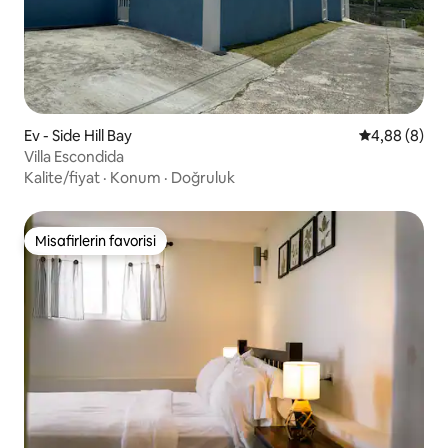
Ev - Side Hill Bay
5 üzerinden 
4,88 (8)
Villa Escondida
Kalite/fiyat
·
Konum
·
Doğruluk
Misafirlerin favorisi
Misafirlerin favorisi