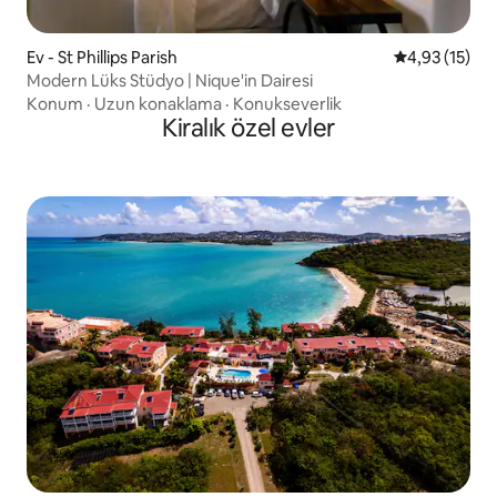
Ev - St Phillips Parish
5 üzerinden 
4,93 (15)
Modern Lüks Stüdyo | Nique'in Dairesi
Konum
·
Uzun konaklama
·
Konukseverlik
Kiralık özel evler