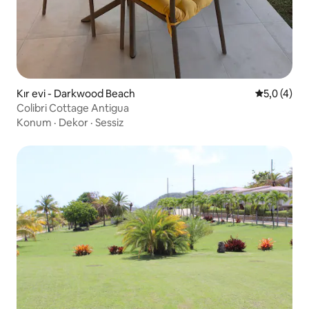
Kır evi - Darkwood Beach
5 üzerinde
5,0 (4)
Colibri Cottage Antigua
Konum
·
Dekor
·
Sessiz