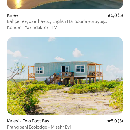
Kır evi
5 üzerinde
5,0 (5)
Bahçeli ev, özel havuz, English Harbour'a yürüyüş
mesafesinde
Konum
·
Yakındakiler
·
TV
Kır evi - Two Foot Bay
5 üzerinde
5,0 (3)
Frangipani Ecolodge - Misafir Evi