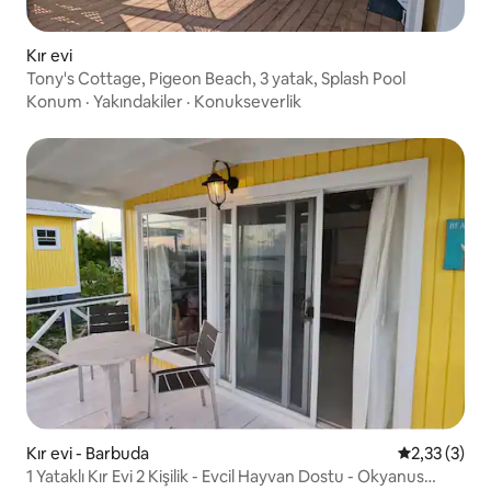
Kır evi
Tony's Cottage, Pigeon Beach, 3 yatak, Splash Pool
Konum
·
Yakındakiler
·
Konukseverlik
Kır evi - Barbuda
5 üzerinden
2,33 (3)
1 Yataklı Kır Evi 2 Kişilik - Evcil Hayvan Dostu - Okyanus