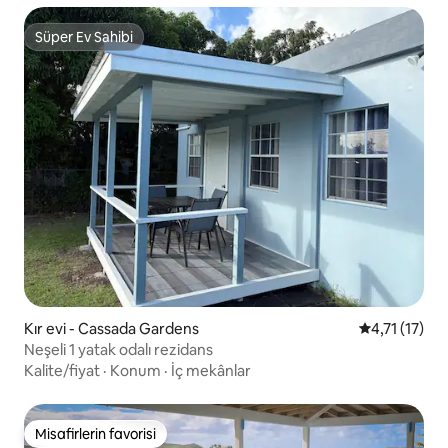
Süper Ev Sahibi
Süper Ev Sahibi
Kır evi - Cassada Gardens
5 üzerinden 
4,71 (17)
Neşeli 1 yatak odalı rezidans
Kalite/fiyat
·
Konum
·
İç mekânlar
Misafirlerin favorisi
Misafirlerin favorisi