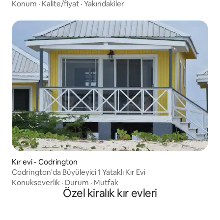
Manzaralı
Konum
·
Kalite/fiyat
·
Yakındakiler
Kır evi - Codrington
Codrington'da Büyüleyici 1 Yataklı Kır Evi
Konukseverlik
·
Durum
·
Mutfak
Özel kiralık kır evleri