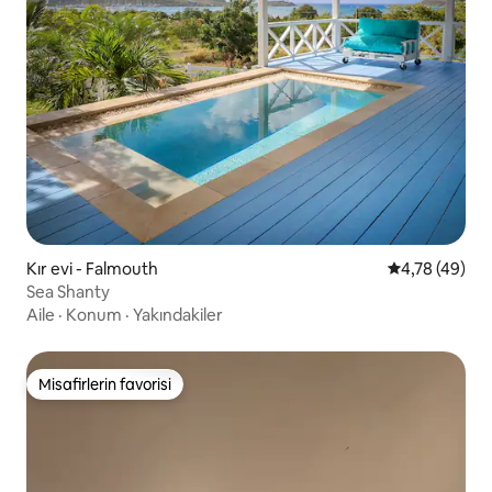
Kır evi - Falmouth
5 üzerinden o
4,78 (49)
Sea Shanty
Aile
·
Konum
·
Yakındakiler
Misafirlerin favorisi
Misafirlerin favorisi