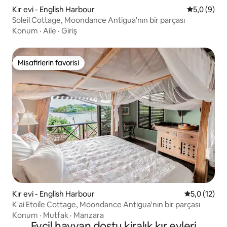
Kır evi - English Harbour
5 üzerinde
5,0 (9)
Soleil Cottage, Moondance Antigua'nın bir parçası
Konum
·
Aile
·
Giriş
Misafirlerin favorisi
Misafirlerin favorisi
Kır evi - English Harbour
5 üzerinden
5,0 (12)
K'ai Etoile Cottage, Moondance Antigua'nın bir parçası
Konum
·
Mutfak
·
Manzara
Evcil hayvan dostu kiralık kır evleri