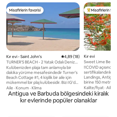
Misafirlerin favorisi
Misafirlerin favo
Misafirlerin favorisi
Misafirlerin favor
Kır evi
Kır evi - Saint John's
5 üzerinden ortalama 4,89 pua
4,89 (18)
Sweet Lime Beachs
TURNER'S BEACH - 2 Yatak Odalı Denize
Sıfır Kır Evi
!!COVID açısından
Kulübenizden plaja tam anlamıyla bir
sertifikalandırıldı 
dakika yürüme mesafesindedir Turner's
Landings, Antigua'n
Beach Cottage #1, 4 kişilik bir aile için
birine 150 metred
mükemmel bir plaj kulübesidir. Bizi IG'de
uygun fiyatlı, bir v
takip edin @starfishantigua Bu iki yatak
Kalite/fiyat
·
Aile
·
Aile
·
Konum
·
Klima
ve bir stüdyo kulü
odalı kır evi en fazla 4 kişilik bir aileye
Antigua ve Barbuda bölgesindeki kiralık
güneybatı kıyısında
rahatça sığabilir. Ana yatak odası: queen
kır evlerinde popüler olanaklar
çeşitli restoranlar
boy yatak, İkinci yatak odası: İki tek kişilik
tesislerine dakikala
yatak Açık verandalı ayrı yaşam ve
Johns, Betty's Hop
mutfak alanı TESİSTE KABLOSUZ
diğer sitelere kola