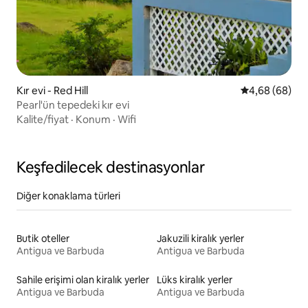
Kır evi - Red Hill
5 üzerinden o
4,68 (68)
Pearl'ün tepedeki kır evi
Kalite/fiyat
·
Konum
·
Wifi
Keşfedilecek destinasyonlar
Diğer konaklama türleri
Butik oteller
Jakuzili kiralık yerler
Antigua ve Barbuda
Antigua ve Barbuda
Sahile erişimi olan kiralık yerler
Lüks kiralık yerler
Antigua ve Barbuda
Antigua ve Barbuda