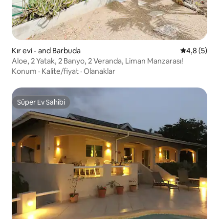
Kır evi - and Barbuda
5 üzerinde
4,8 (5)
Aloe, 2 Yatak, 2 Banyo, 2 Veranda, Liman Manzarası!
Konum
·
Kalite/fiyat
·
Olanaklar
Süper Ev Sahibi
Süper Ev Sahibi