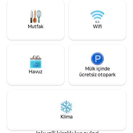
İNTERNET BAĞLANTISI ve kablolu TV
gününüzü güzel gü
mevcuttur, ancak DİJİTAL BİR DETOKS
yıldızlarla dolu gök
için daha uygundur. Tesiste plaj
dinlendirici bir inzi
şezlongları ve şemsiyeleri mevcuttur
Ücretsiz park yeri
Mutfak
Wifi
Mülk içinde
Havuz
ücretsiz otopark
Klima