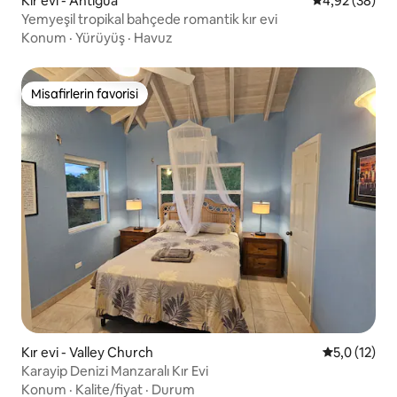
Kır evi - Antigua
5 üzerinden o
4,92 (38)
Yemyeşil tropikal bahçede romantik kır evi
Konum
·
Yürüyüş
·
Havuz
Misafirlerin favorisi
Misafirlerin favorisi
Kır evi - Valley Church
5 üzerinden
5,0 (12)
Karayip Denizi Manzaralı Kır Evi
Konum
·
Kalite/fiyat
·
Durum