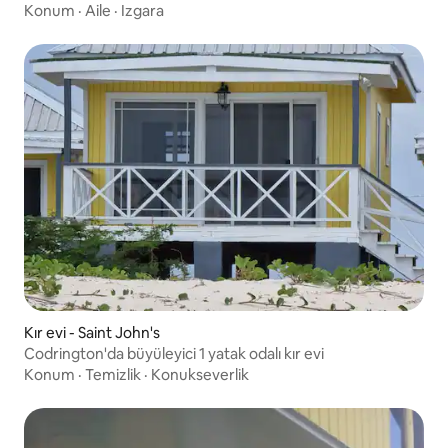
Konum
·
Aile
·
Izgara
Kır evi - Saint John's
Codrington'da büyüleyici 1 yatak odalı kır evi
Konum
·
Temizlik
·
Konukseverlik