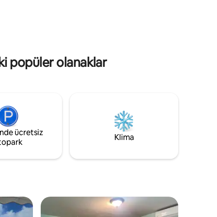
Harbour Marina'ya yürüme
mesafesindedir. Mekân ayrıca bir mil
uzunluğundaki tozlu beyaz kumlar,
turkuaz sular ve serin rüzgarlar olan Jolly
Plajı'na < 8 dakika yürüme
liğinin
mesafesindedir.
ki popüler olanaklar
inde ücretsiz
Klima
topark