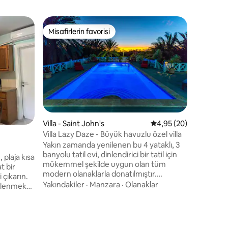
Villa - An
Misafirlerin favorisi
Misafirle
Misafirlerin favorisi
Misafirle
3 Yatak 
Manzaral
Jolly Lim
engelsiz 
yatak oda
cevherdir
alan tesi
Dış mekâ
giden açı
ve yaşam a
boyutlu b
Villa - Saint John's
5 üzerinden ortalama
4,95 (20)
bulunurke
Villa Lazy Daze - Büyük havuzlu özel villa
iki klima
Yakın zamanda yenilenen bu 4 yataklı, 3
bulunmak
banyolu tatil evi, dinlendirici bir tatil için
villa, mo
 plaja kısa
mükemmel şekilde uygun olan tüm
ederek o
t bir
modern olanaklarla donatılmıştır.​​
getirir.
çıkarın.
Harbour View yerleşim bölgesinde
Yakındakiler
·
Manzara
·
Olanaklar
inlenmek
gözlerden uzak olan Jolly Harbour
da olun,
Marina'ya restoranlar, barlar, bankalar
i tüm
(ATM'ler), alışveriş, süpermarket, su
sporları ve bir dizi tatil etkinliği sunan Jolly