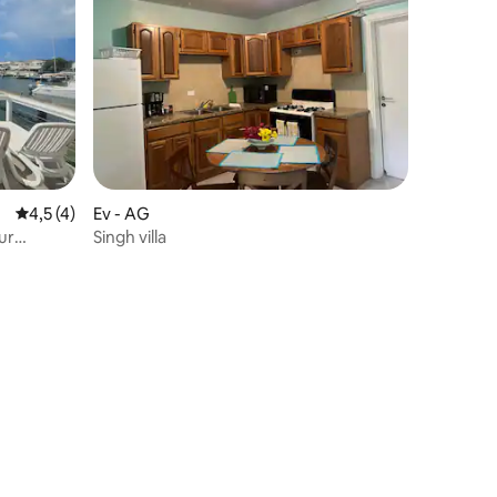
endirme
5 üzerinden ortalama 4,5 puan, 4 değerlendirme
4,5 (4)
Ev - AG
ur
Singh villa