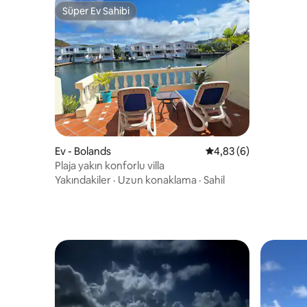
Süper Ev Sahibi
Süper Ev Sahibi
Ev - Bolands
5 üzerinden ortalama
4,83 (6)
Plaja yakın konforlu villa
Yakındakiler
·
Uzun konaklama
·
Sahil