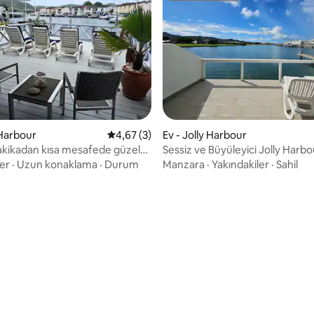
 Harbour
5 üzerinden ortalama 4,67 puan, 3 değerl
4,67 (3)
Ev - Jolly Harbour
dakikadan kısa mesafede güzel
Sessiz ve Büyüleyici Jolly Harbo
Waterfront Villa
ler
·
Uzun konaklama
·
Durum
Manzara
·
Yakındakiler
·
Sahil