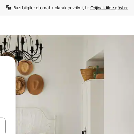
Bazı bilgiler otomatik olarak çevrilmiştir. 
Orijinal dilde göster
oklarıyla gezinin veya dokunarak ya da kaydırma hareketleriyle keşfedin