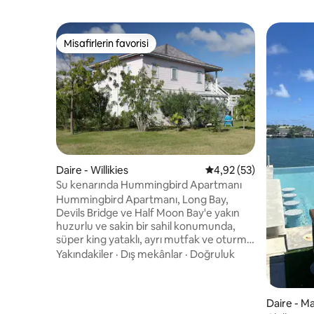
Misafirlerin favorisi
Misafirlerin favorisi
Daire - Willikies
5 üzerinden ortalama 
4,92 (53)
Su kenarında Hummingbird Apartmanı
Hummingbird Apartmanı, Long Bay,
Devils Bridge ve Half Moon Bay'e yakın
huzurlu ve sakin bir sahil konumunda,
süper king yataklı, ayrı mutfak ve oturma
odalı, geniş bir tek yatak odalı ebeveyn
Yakındakiler
·
Dış mekânlar
·
Doğruluk
banyolu dairedir. Çarpıcı havuz
güvertemizden harika deniz manzarası.
Yüzebileceğiniz ve şnorkelle dalış
Daire - M
yapabileceğiniz, ayrıca çift kişilik