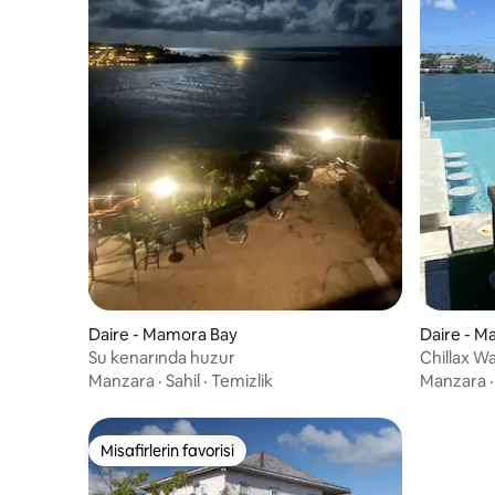
Daire - Mamora Bay
Daire - M
Su kenarında huzur
Chillax W
Bed. 1/5
Manzara
·
Sahil
·
Temizlik
Manzara
Misafirlerin favorisi
Misafirlerin favorisi