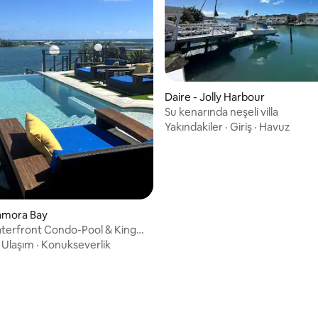
Daire - Jolly Harbour
Su kenarında neşeli villa
Yakındakiler
·
Giriş
·
Havuz
amora Bay
aterfront Condo-Pool & King
·
Ulaşım
·
Konukseverlik