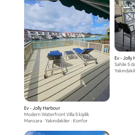
Ev - Jolly
Sahile 5 
villa
Yakındaki
Ev - Jolly Harbour
Modern Waterfront Villa 5 kişilik
Manzara
·
Yakındakiler
·
Konfor