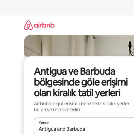
İçeriğe
atla
Antigua ve Barbuda
bölgesinde göle erişimi
olan kiralık tatil yerleri
Airbnb'de göl erişimli benzersiz kiralık yerler
bulun ve rezerve edin
Konum
Sonuçlar kullanılabilir olduğunda yukarı ve aşağı 