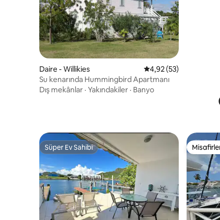
Daire - Willikies
5 üzerinden ortalama 
4,92 (53)
Su kenarında Hummingbird Apartmanı
Dış mekânlar
·
Yakındakiler
·
Banyo
Süper Ev Sahibi
Misafirle
Süper Ev Sahibi
Misafirle