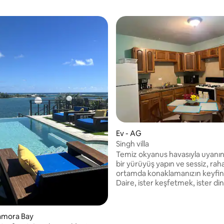
4,92 puan, 53 değerlendirme
Ev - AG
Singh villa
Temiz okyanus havasıyla uyanın,
bir yürüyüş yapın ve sessiz, raha
ortamda konaklamanızın keyfini 
Daire, ister keşfetmek, ister d
ister uzaktan çalışmak için bura
rahat bir konaklama için gerekl
temel olanaklara sahiptir. Seveceğiniz
amora Bay
şeyler: 2 rahat yatak odası ve 2 modern