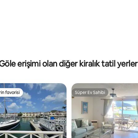
4,92 puan, 53 değerlendirme
Göle erişimi olan diğer kiralık tatil yerler
rin favorisi
Süper Ev Sahibi
rin favorisi
Süper Ev Sahibi