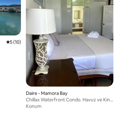
5 üzerinden ortalama 5 puan, 10 değerlendirme
5 (10)
Daire - Mamora Bay
Chillax Waterfront Condo. Havuz ve King
Yatak. 2/5
Konum