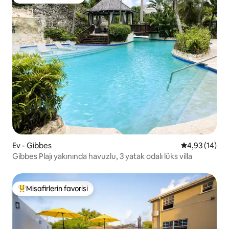
Misafirlerin favorisi
Ev - Gibbes
5 üzerinden o
4,93 (14)
Gibbes Plajı yakınında havuzlu, 3 yatak odalı lüks villa
Misafirlerin favorisi
Misafirlerin favorilerinden en beğenilenler arasında