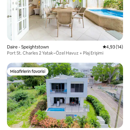
Daire - Speightstown
5 üzerinden o
4,93 (14)
Port St. Charles 2 Yatak~Özel Havuz + Plaj Erişimi
Misafirlerin favorisi
Misafirlerin favorisi