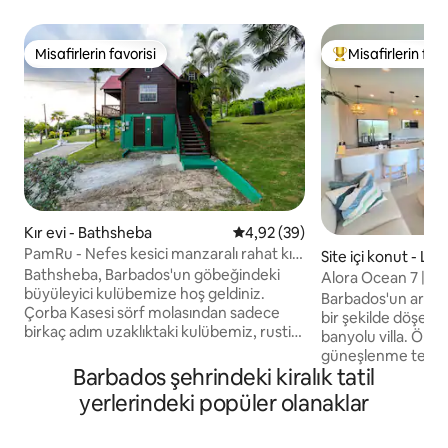
Misafirlerin favorisi
Misafirlerin favo
Misafirlerin favorisi
Misafirlerin favor
Kır evi - Bathsheba
5 üzerinden ortalama 4,92 pua
4,92 (39)
PamRu - Nefes kesici manzaralı rahat kır
Site içi konut - Lo
evi
Bathsheba, Barbados'un göbeğindeki
Alora Ocean 7 | Sk
büyüleyici kulübemize hoş geldiniz.
ve okyanus manza
Barbados'un aranan
Çorba Kasesi sörf molasından sadece
bir şekilde döşenmi
birkaç adım uzaklıktaki kulübemiz, rustik
banyolu villa. Öne 
huzur ve sahil macerasının bir karışımını
güneşlenme teras
sunuyor. Okyanus dalgalarının
Barbados şehrindeki kiralık tatil
manzarası ile yüks
dinlendirici sesine uyanın ve özel
alanı olan Sky Lou
yerlerindeki popüler olanaklar
güvertenizden nefes kesici gün doğumu
Karayip güneşinin 
manzarasının keyfini çıkarın. İster
geceleri yıldızları
mükemmel bir dalga arayan bir sörfçü,