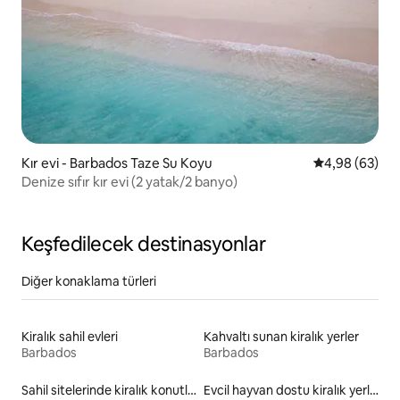
Kır evi - Barbados Taze Su Koyu
5 üzerinden o
4,98 (63)
Denize sıfır kır evi (2 yatak/2 banyo)
Keşfedilecek destinasyonlar
Diğer konaklama türleri
Kiralık sahil evleri
Kahvaltı sunan kiralık yerler
Barbados
Barbados
Sahil sitelerinde kiralık konutlar
Evcil hayvan dostu kiralık yerler