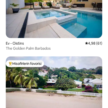
Ev - Oistins
5 üzerinden o
4,98 (61)
The Golden Palm Barbados
Misafirlerin favorisi
Misafirlerin favorilerinden en beğenilenler arasında