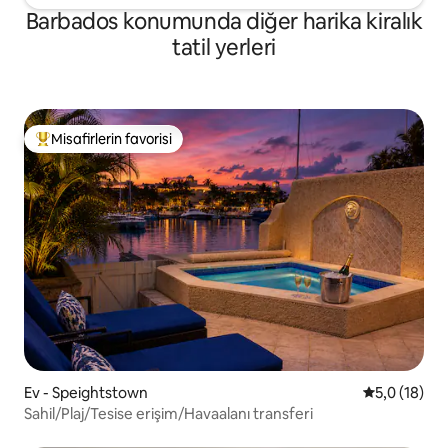
Barbados konumunda diğer harika kiralık
tatil yerleri
Misafirlerin favorisi
Misafirlerin favorilerinden en beğenilenler arasında
Ev - Speightstown
5 üzerinden
5,0 (18)
Sahil/Plaj/Tesise erişim/Havaalanı transferi