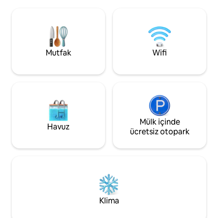
mükemmel bir yer. V
ister seyahatsever ister sakin bir kaçış
modern dekor, tam
arayan bir yer olun, kulübemiz
mutfak, her yerde 
rahatlamak ve Barbados'un engebeli
kablosuz internet 
doğu kıyısının gerçek güzelliğini
bulunmaktadır. Al
deneyimlemek için ideal bir yerdir.
unutulmaz bir kaça
Mutfak
Wifi
bir ada yaşamı sun
Mülk içinde
Havuz
ücretsiz otopark
Klima