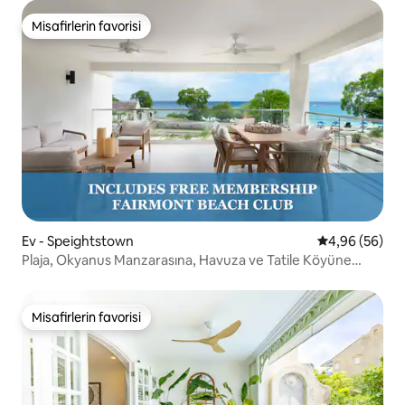
Misafirlerin favorisi
Misafirlerin favorisi
Ev - Speightstown
5 üzerinden o
4,96 (56)
Plaja, Okyanus Manzarasına, Havuza ve Tatile Köyüne
Birkaç Adımda Erişim!
Misafirlerin favorisi
Misafirlerin favorisi