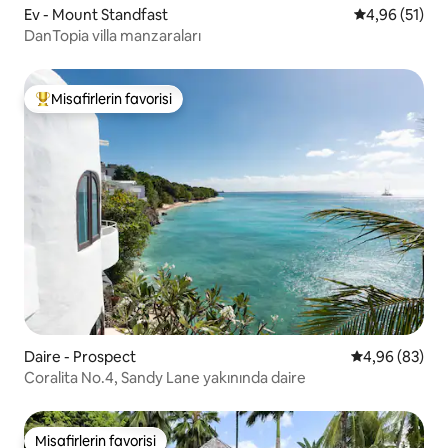
Ev - Mount Standfast
5 üzerinden o
4,96 (51)
DanTopia villa manzaraları
Misafirlerin favorisi
Misafirlerin favorilerinden en beğenilenler arasında
Daire - Prospect
5 üzerinden o
4,96 (83)
Coralita No.4, Sandy Lane yakınında daire
Misafirlerin favorisi