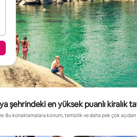
ya şehrindeki en yüksek puanlı kiralık tat
irde: Bu konaklamalara konum, temizlik ve daha pek çok açıdan