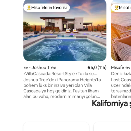
Misafirlerin favorisi
Misafir
Misafirlerin favorilerinden en beğenilenler arasında
Misafirle
Ev - Joshua Tree
5 üzerinden ortalama
5,0 (115)
Misafir ev
•VillaCascada:ResortStyle •Tuzlu su
Deniz kız
havuzu/spa•EV
Güze
Joshua Tree'deki Panorama Heights'ta
Lost Coast
bohem lüks bir inziva yeri olan Villa
üzerindek
Cascada'ya hoş geldiniz. Fas'tan ilham
terasınız
alan bu vaha, modern mimariyi çölün
batımlarını izleyin
Kaliforniya 
cazibesiyle harmanlıyor. Devasa
aşağıdaki 
pencerelerden 360° manzaranın, ısıtmalı
dalgaların
tuzlu su havuzunun (havuz ısıtması
kayalıkla
ücrete tabidir), şelaleli bir spanın ve
bulunmaktadır. Geni
gömülü bir ateş çukurunun keyfini
tamamen e
çıkarın. Joshua Tree Milli Parkı ve şehir
panoramas