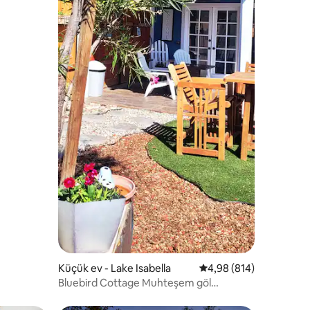
Küçük ev - Lake Isabella
5 üzerinden ortalama 
4,98 (814)
Bluebird Cottage Muhteşem göl
manzaraları