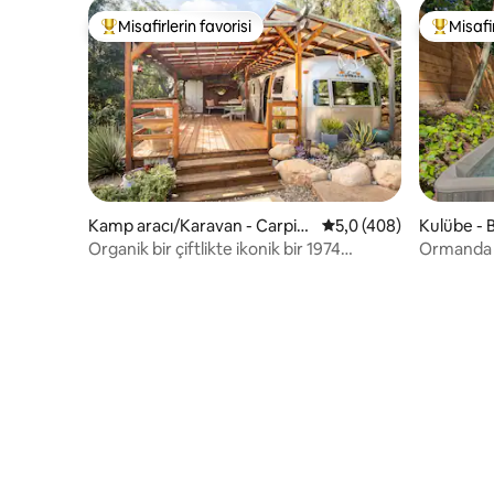
Misafirlerin favorisi
Misafir
Misafirlerin favorilerinden en beğenilenler arasında
Misafirle
Kamp aracı/Karavan - Carpint
5 üzerinden ortalama 
5,0 (408)
Kulübe - 
eria
Organik bir çiftlikte ikonik bir 1974
Ormanda k
Airstream'de rahatlayın