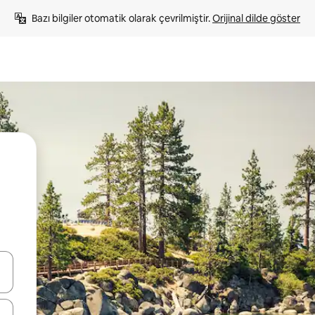
Bazı bilgiler otomatik olarak çevrilmiştir. 
Orijinal dilde göster
oklarıyla gezinin veya dokunarak ya da kaydırma hareketleriyle keşfedin