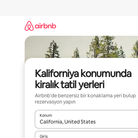
İçeriğe
atla
Kaliforniya konumunda
kiralık tatil yerleri
Airbnb'de benzersiz bir konaklama yeri bulup
rezervasyon yapın
Konum
Sonuçlar kullanılabilir olduğunda yukarı ve aşağı 
Giriş