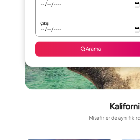
Çıkış
Arama
Kaliforni
Misafirler de aynı fik