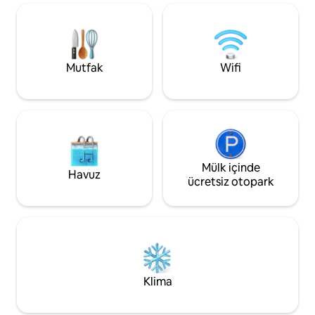
iki banyo: Evde, ki
da arkadaşlarınızla tatil yapın, düğün
ebeveyn banyosu o
veya aile toplantısı düzenleyin! Her iki
yatak odası bulunm
kulübeyi de kiralıyorsanız, küçük bir
Dinlendirici bir banyo 
ücret karşılığında partinizle birlikte
4 mükemmel dinlen
karavanlara/çadırlara izin veriyoruz.
Mutfak
Wifi
kenarı yaşamı.
Mülk içinde
Havuz
ücretsiz otopark
Klima