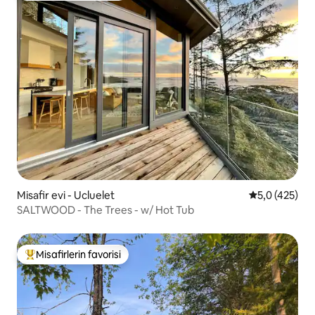
Misafir evi - Ucluelet
5 üzerinden 
5,0 (425)
SALTWOOD - The Trees - w/ Hot Tub
Misafirlerin favorisi
Misafirlerin favorilerinden en beğenilenler arasında