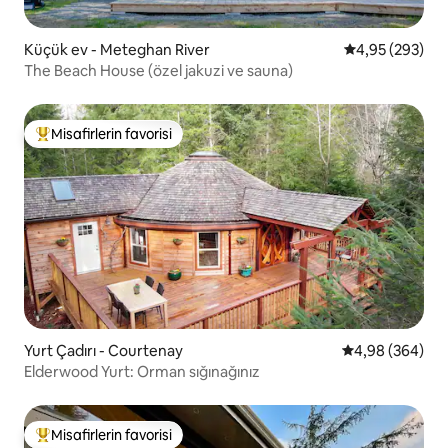
Küçük ev - Meteghan River
5 üzerinden or
4,95 (293)
The Beach House (özel jakuzi ve sauna)
Misafirlerin favorisi
Misafirlerin favorilerinden en beğenilenler arasında
Yurt Çadırı - Courtenay
5 üzerinden or
4,98 (364)
Elderwood Yurt: Orman sığınağınız
Misafirlerin favorisi
Misafirlerin favorilerinden en beğenilenler arasında