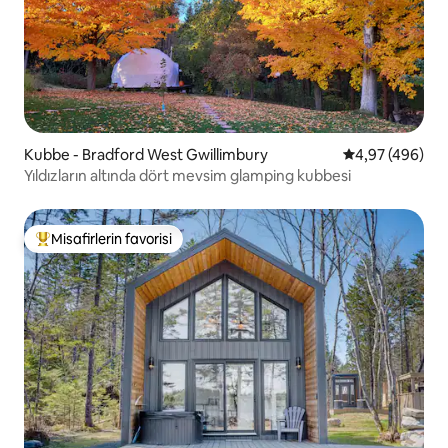
Kubbe - Bradford West Gwillimbury
5 üzerinden or
4,97 (496)
Yıldızların altında dört mevsim glamping kubbesi
Misafirlerin favorisi
Misafirlerin favorilerinden en beğenilenler arasında