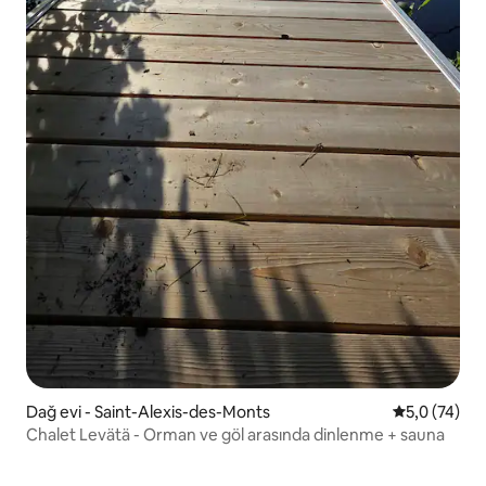
Dağ evi - Saint-Alexis-des-Monts
5 üzerinden
5,0 (74)
Chalet Levätä - Orman ve göl arasında dinlenme + sauna