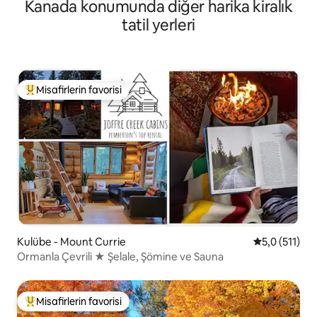
Kanada konumunda diğer harika kiralık
tatil yerleri
Misafirlerin favorisi
Misafirlerin favorilerinden en beğenilenler arasında
Kulübe - Mount Currie
5 üzerinden 
5,0 (511)
Ormanla Çevrili ★ Şelale, Şömine ve Sauna
Misafirlerin favorisi
Misafirlerin favorilerinden en beğenilenler arasında