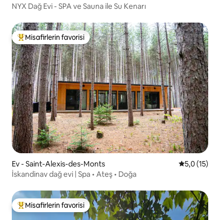
NYX Dağ Evi - SPA ve Sauna ile Su Kenarı
Misafirlerin favorisi
Misafirlerin favorilerinden en beğenilenler arasında
Ev - Saint-Alexis-des-Monts
5 üzerinden
5,0 (15)
İskandinav dağ evi | Spa • Ateş • Doğa
Misafirlerin favorisi
Misafirlerin favorilerinden en beğenilenler arasında