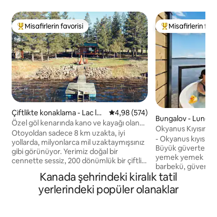
Misafirlerin favorisi
Misafirlerin favo
Misafirlerin favorilerinden en beğenilenler arasında
Misafirlerin favor
Çiftlikte konaklama - Lac la
5 üzerinden ortalama 4,98 puan
4,98 (574)
Bungalov - Lunen
Hache
Özel göl kenarında kano ve kayağı olan
Okyanus Kıyısında 
kütük kulübe
Otoyoldan sadece 8 km uzakta, iyi
Yatak Odalı Büyük 
- Okyanus kıyısı, is
yollarda, milyonlarca mil uzaktaymışsınız
Banyolu
Büyük güverte: D
gibi görünüyor. Yerimiz doğal bir
yemek yemek için 
cennette sessiz, 200 dönümlük bir çiftlik.
barbekü, güvenlik 
Temel ihtiyaçlar için yakınlarda küçük bir
Kanada şehrindeki kiralık tatil
gönül rahatlığı sağl
kasaba. Tüm olanaklara sahip 2 büyük
ve dingin okyanus 
yerlerindeki popüler olanaklar
kasabaya 45 dakika. Tamamen özel,
çıkarın. - Mutfak:
sahilde çok dost canlısı hayvanlarla dolu
duvar tipi fırın, 
sahil. 80 m arayla sadece 2 kulübe ile
hazırlamak için idea
kendi küçük dünyanızın tadını çıkarın. Ya