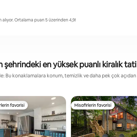
 alıyor. Ortalama puan 5 üzerinden 4,9!
n şehrindeki en yüksek puanlı kiralık tatil
irde: Bu konaklamalara konum, temizlik ve daha pek çok açıdan
lerin favorisi
Misafirlerin favorisi
rin favorilerinden en beğenilenler arasında
Misafirlerin favorisi