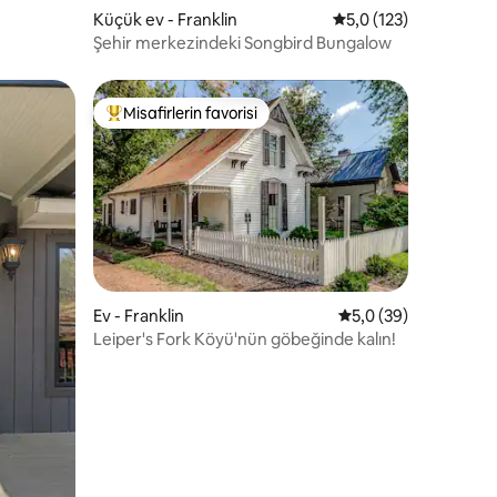
Küçük ev - Franklin
5 üzerinden ortalama
5,0 (123)
Şehir merkezindeki Songbird Bungalow
Misafirlerin favorisi
eğenilenler arasında
Misafirlerin favorilerinden en beğenilenler arasında
endirme
Ev - Franklin
5 üzerinden ortalam
5,0 (39)
Leiper's Fork Köyü'nün göbeğinde kalın!