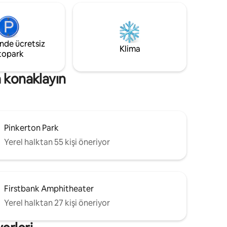
dışı park yeri, tarihi Franklin şehir
merkezine bir mil uzaklıkta. Mağazalara,
restoranlara ve kasaba ve turşu topu
kortlarındaki tüm olaylara yakın! Mekânda
inde ücretsiz
sigara veya elektronik sigara içilmez!
Klima
topark
a konaklayın
Pinkerton Park
Yerel halktan 55 kişi öneriyor
Firstbank Amphitheater
Yerel halktan 27 kişi öneriyor