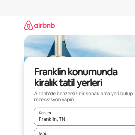
İçeriğe
atla
Franklin konumunda
kiralık tatil yerleri
Airbnb'de benzersiz bir konaklama yeri bulup
rezervasyon yapın
Konum
Sonuçlar kullanılabilir olduğunda yukarı ve aşağı 
Giriş