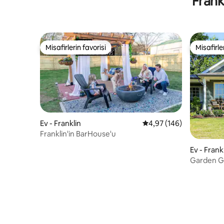
Frank
Misafirlerin favorisi
Misafirle
Misafirlerin favorisi
Misafirle
Ev - Franklin
5 üzerinden ortalama 4
4,97 (146)
Franklin'in BarHouse'u
Ev - Frank
Garden G
Franklin B