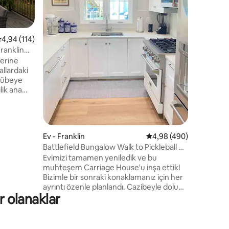
üniteye a
banyonuz,
ofis alan
olarak ku
endirme
 üzerinden ortalama 4,94 puan, 114 değerlendirme
4,94 (114)
yemek se
Franklin
yürüme m
lerine
Savaş ala
llardaki
Nashville
ulübeye
dakika m
ilik ana
 ve
ekan
hvenizi
da
Ev - Franklin
5 üzerinden ortalama 4
4,98 (490)
iyi bir
Battlefield Bungalow Walk to Pickleball &
Downtown
Evimizi tamamen yeniledik ve bu
atlı
muhteşem Carriage House'u inşa ettik!
utfağın
Bizimle bir sonraki konaklamanız için her
in ve
ayrıntı özenle planlandı. Cazibeyle dolup
 yakın!
er olanaklar
taşan konforlu ve şık bungalov.
Güneyden esinlenmiş havadar iç
mekanlar: 2 yatak odası (7 kişilik), 2 banyo,
queen boy yataklı kanepe ve geniş sokak