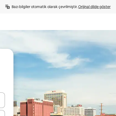
Bazı bilgiler otomatik olarak çevrilmiştir. 
Orijinal dilde göster
oklarıyla gezinin veya dokunarak ya da kaydırma hareketleriyle keşfedin