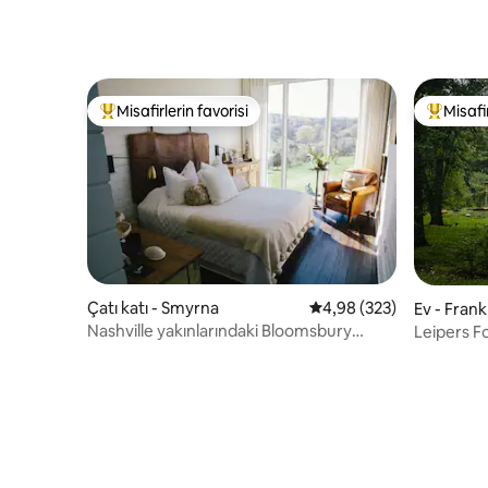
Misafirlerin favorisi
Misafir
Misafirlerin favorilerinden en beğenilenler arasında
Misafirle
Çatı katı - Smyrna
5 üzerinden ortalama 4
4,98 (323)
Ev - Frank
Nashville yakınlarındaki Bloomsbury
Leipers Fo
Çiftliği'nde çatı katı