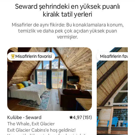
Seward şehrindeki en yüksek puanlı
kiralık tatil yerleri
Misafirler de aynı fikirde: Bu konaklamalara konum,
temizlik ve daha pek çok açıdan yüksek puan
vermişler.
Misafirlerin favorisi
Misafirlerin favoris
Misafirlerin favorilerinden en beğenilenler arasında
Misafirlerin favoris
Kulübe - Seward
5 üzerinden ortalama 4,97 puan
4,97 (151)
The Whale, Exit Glacier
Exit Glacier Cabins'e hoş geldiniz!