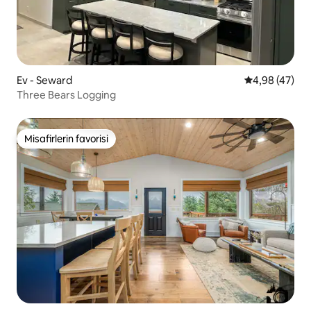
Ev - Seward
5 üzerinden o
4,98 (47)
Three Bears Logging
Misafirlerin favorisi
Misafirlerin favorisi