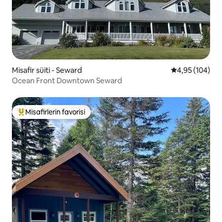
Misafir süiti - Seward
5 üzerinden or
4,95 (104)
Ocean Front Downtown Seward
Misafirlerin favorisi
Misafirlerin favorilerinden en beğenilenler arasında