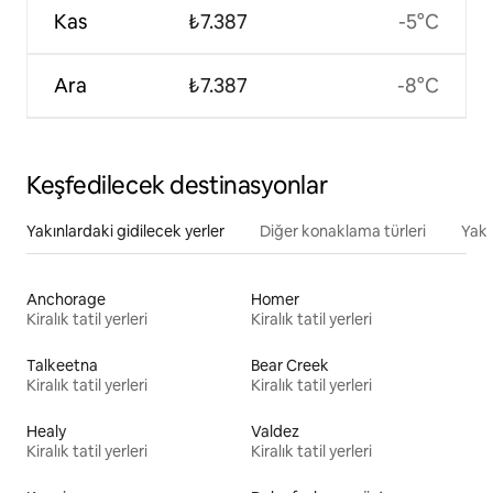
Kas
₺7.387
-5°C
Ara
₺7.387
-8°C
Keşfedilecek destinasyonlar
Yakınlardaki gidilecek yerler
Diğer konaklama türleri
Yakı
Anchorage
Homer
Kiralık tatil yerleri
Kiralık tatil yerleri
Talkeetna
Bear Creek
Kiralık tatil yerleri
Kiralık tatil yerleri
Healy
Valdez
Kiralık tatil yerleri
Kiralık tatil yerleri