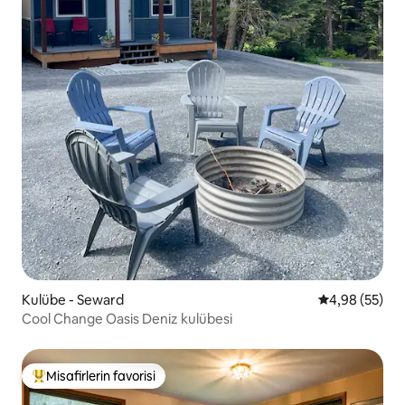
Kulübe - Seward
5 üzerinden o
4,98 (55)
Cool Change Oasis Deniz kulübesi
Misafirlerin favorisi
Misafirlerin favorilerinden en beğenilenler arasında