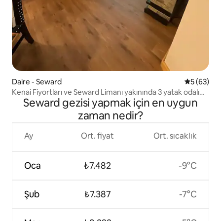
Daire - Seward
5 üzerinde
5 (63)
Kenai Fiyortları ve Seward Limanı yakınında 3 yatak odalı
Seward gezisi yapmak için en uygun
konaklama
zaman nedir?
Ay
Ort. fiyat
Ort. sıcaklık
Oca
₺7.482
-9°C
Şub
₺7.387
-7°C