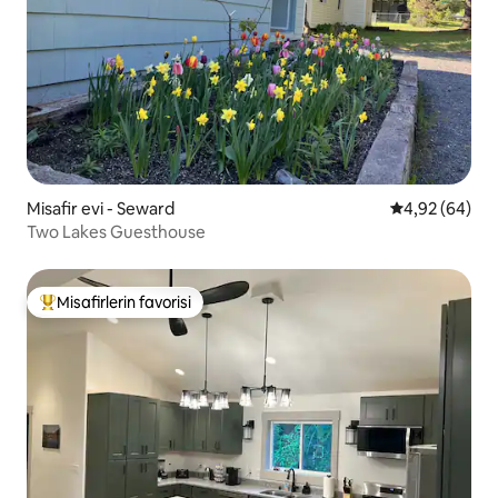
Misafir evi - Seward
5 üzerinden o
4,92 (64)
Two Lakes Guesthouse
Misafirlerin favorisi
Misafirlerin favorilerinden en beğenilenler arasında