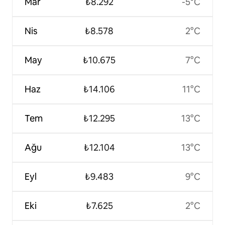
Mar
₺8.292
-5°C
Nis
₺8.578
2°C
May
₺10.675
7°C
Haz
₺14.106
11°C
Tem
₺12.295
13°C
Ağu
₺12.104
13°C
Eyl
₺9.483
9°C
Eki
₺7.625
2°C