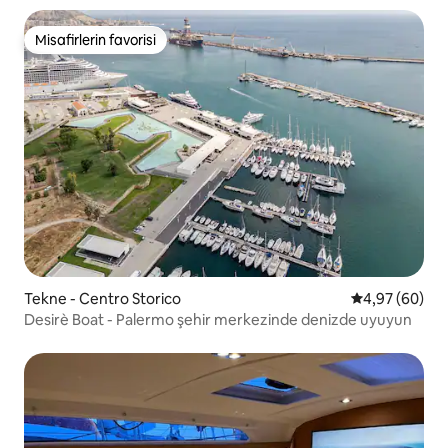
Misafirlerin favorisi
Misafirlerin favorisi
Tekne - Centro Storico
5 üzerinden o
4,97 (60)
Desirè Boat - Palermo şehir merkezinde denizde uyuyun