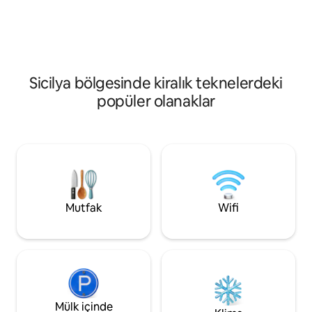
geziler, gün batım
sonra, çıkış kaydı yapmadan önce, gün
etkinlikleri, şnork
doğumunu izleyebilir ve güzel bir
ve özel etkinlikler. Konum, şehrin tarihi
kahvaltının tadını çıkarabilirsiniz.
hazinelerini keşfe
büyüsünü yaşamanı
Otantik ve unutul
Sicilya bölgesinde kiralık teknelerdeki
popüler olanaklar
Mutfak
Wifi
Mülk içinde