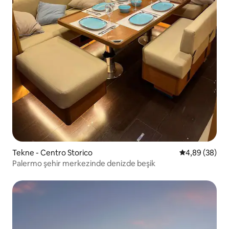
Tekne - Centro Storico
5 üzerinden o
4,89 (38)
Palermo şehir merkezinde denizde beşik