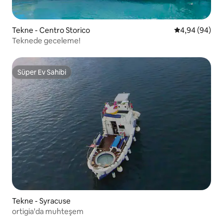
Tekne - Centro Storico
5 üzerinden o
4,94 (94)
Teknede geceleme!
Süper Ev Sahibi
Süper Ev Sahibi
Tekne - Syracuse
ortigia'da muhteşem