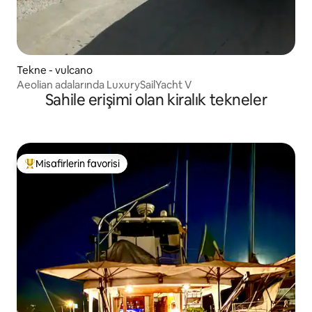
Tekne - vulcano
Aeolian adalarında LuxurySailYacht V
Sahile erişimi olan kiralık tekneler
Misafirlerin favorisi
Misafirlerin favorilerinden en beğenilenler arasında