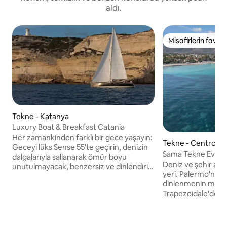
aldı.
Misafirlerin favoris
Misafirlerin favoris
Tekne - Katanya
Luxury Boat & Breakfast Catania
Her zamankinden farklı bir gece yaşayın:
Tekne - Centro St
Geceyi lüks Sense 55'te geçirin, denizin
Sama Tekne Evi ve
dalgalarıyla sallanarak ömür boyu
Deniz ve şehir aras
unutulmayacak, benzersiz ve dinlendirici
yeri. Palermo'nun göbeğinde,
bir deneyimin tadını çıkarın. 17 metrenin
dinlenmenin mace
biraz üzerindeki tekne, konaklamanızı
Trapezoidale'de 
benzersiz kılacak her türlü konfora
samimi bir yelkenli
sahiptir: üç çift kişilik kabin, hepsi
Sadece suda roman
ebeveyn banyolu, bunlardan biri lüks ana
değil, aynı zamand
kabin ve iki üstün kabin. Uyandıktan