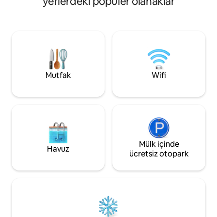
yerlerdeki popüler olanaklar
paylaşılmaktadır. K
arabayla birkaç dakika, Syracuse ve
rahatlamayı garanti
Noto'ya 20 dakika ve Catania havaalanına
banyo, donanımlı a
40 dakika mesafededir.
barbekü ve açık ha
ve göl sadece birk
Mutfak
Wifi
Mülk içinde
Havuz
ücretsiz otopark