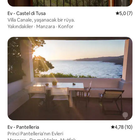
Ev - Castel di Tusa
5 üzerinde
5,0 (7)
Villa Canale, yaşanacak bir rüya.
Yakındakiler
·
Manzara
·
Konfor
Ev - Pantelleria
5 üzerinden 
4,78 (10)
Princi Pantelleria'nın Evleri