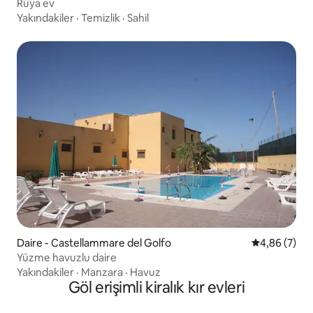
Rüya ev
Yakındakiler
·
Temizlik
·
Sahil
Daire - Castellammare del Golfo
5 üzerinden 
4,86 (7)
Yüzme havuzlu daire
Yakındakiler
·
Manzara
·
Havuz
Göl erişimli kiralık kır evleri