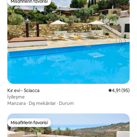
Misafirlerin favorisi
Misafirlerin favorisi
Kır evi - Sciacca
5 üzerinden o
4,91 (95)
İyileşme
Manzara
·
Dış mekânlar
·
Durum
Misafirlerin favorisi
Misafirlerin favorisi