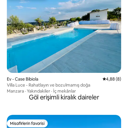
Ev - Case Bibiola
5 üzerinden 
4,88 (8)
Villa Luce - Rahatlayın ve bozulmamış doğa
Manzara
·
Yakındakiler
·
İç mekânlar
Göl erişimli kiralık daireler
Misafirlerin favorisi
Misafirlerin favorisi