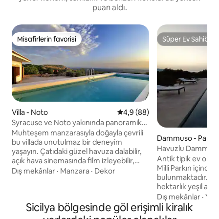
puan aldı.
Misafirlerin favorisi
Süper Ev Sahibi
Misafirlerin favorisi
Süper Ev Sahibi
Villa - Noto
5 üzerinden ortalama 4,9 pua
4,9 (88)
Syracuse ve Noto yakınında panoramik
villa özel havuz
Muhteşem manzarasıyla doğayla çevrili
Dammuso - Pantel
bu villada unutulmaz bir deneyim
Havuzlu Dammuso A
yaşayın. Çatıdaki güzel havuza dalabilir,
versiyon (x2/4)
Antik tipik ev ol
açık hava sinemasında film izleyebilir,
Milli Parkın içinde
çam ormanında dinlenebilir ve
Dış mekânlar
·
Manzara
·
Dekor
bulunmaktadır. 4 kiş
barbeküyü, odun fırınını ve şömineyi
hektarlık yeşil alan
yakabilirsiniz. Hızlı kablosuz internet
büyüleyici bir şeki
Dış mekânlar
·
Yakı
bağlantısı ve sınırsız GB, Netflix ve
Sicilya bölgesinde göl erişimli kiralık
döşenmiştir. Bahçe
Amazon Prime dahil 2 çok dilli Akıllı TV ile
havuz (3,5x12) en f
her konforla donatılmıştır. Plajlara