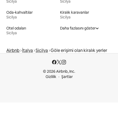
Sicilya
Sicilya
Oda-kahvaltılar
Kiralık karavanlar
Sicilya
Sicilya
Otel odaları
Daha fazlasını göster
Sicilya
Airbnb
İtalya
Sicilya
Göle erişimi olan kiralık yerler
© 2026 Airbnb, Inc.
Gizlilik
Şartlar