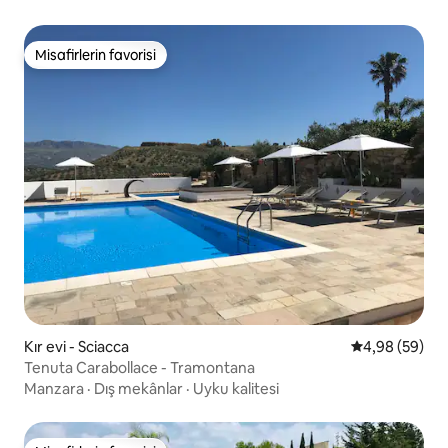
Misafirlerin favorisi
Misafirlerin favorisi
Kır evi - Sciacca
5 üzerinden o
4,98 (59)
Tenuta Carabollace - Tramontana
Manzara
·
Dış mekânlar
·
Uyku kalitesi