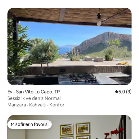
için:
Ev - San Vito Lo Capo, TP
5 üzerinde
5,0 (3)
Sessizlik ve deniz Normal
Manzara
·
Kahvaltı
·
Konfor
Misafirlerin favorisi
Misafirlerin favorisi