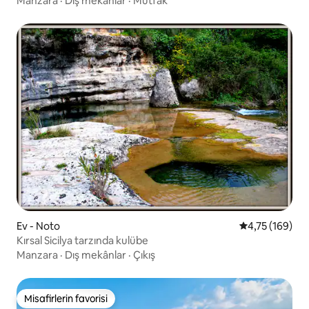
Manzara
·
Dış mekânlar
·
Mutfak
Ev - Noto
5 üzerinden o
4,75 (169)
Kırsal Sicilya tarzında kulübe
Manzara
·
Dış mekânlar
·
Çıkış
Misafirlerin favorisi
Misafirlerin favorisi