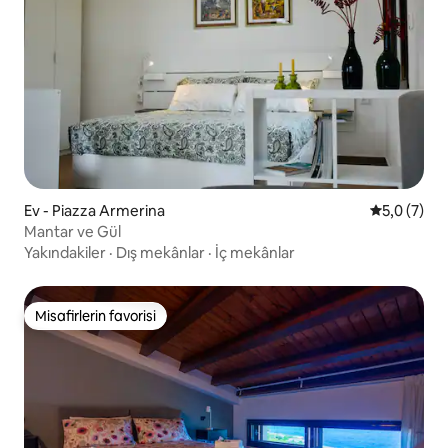
Ev - Piazza Armerina
5 üzerinde
5,0 (7)
Mantar ve Gül
Yakındakiler
·
Dış mekânlar
·
İç mekânlar
Misafirlerin favorisi
Misafirlerin favorisi