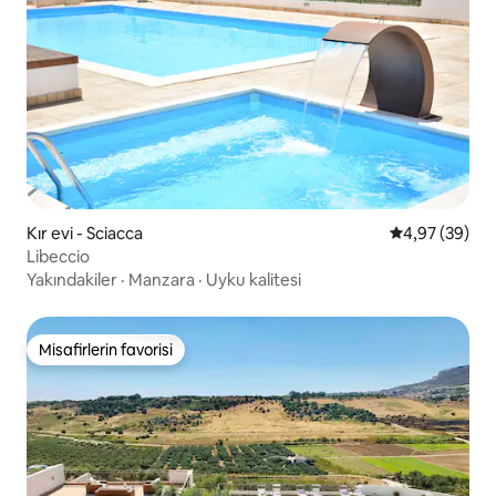
Kır evi - Sciacca
5 üzerinden o
4,97 (39)
Libeccio
Yakındakiler
·
Manzara
·
Uyku kalitesi
Misafirlerin favorisi
Misafirlerin favorisi