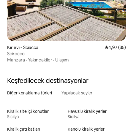
Kır evi - Sciacca
5 üzerinden o
4,97 (35)
Scirocco
Manzara
·
Yakındakiler
·
Ulaşım
Keşfedilecek destinasyonlar
Diğer konaklama türleri
Yapılacak şeyler
Kiralık site içi konutlar
Havuzlu kiralık yerler
Sicilya
Sicilya
Kiralık çatı katları
Kanolu kiralık yerler