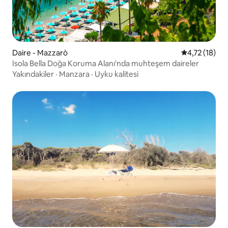
Daire - Mazzarò
5 üzerinden 
4,72 (18)
Isola Bella Doğa Koruma Alanı'nda muhteşem daireler
Yakındakiler
·
Manzara
·
Uyku kalitesi