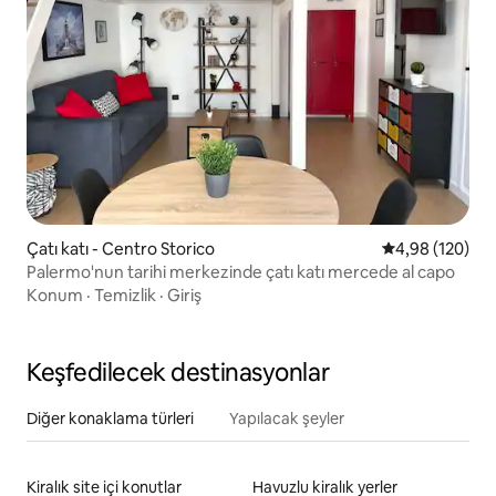
Çatı katı - Centro Storico
5 üzerinden or
4,98 (120)
Palermo'nun tarihi merkezinde çatı katı mercede al capo
Konum
·
Temizlik
·
Giriş
Keşfedilecek destinasyonlar
Diğer konaklama türleri
Yapılacak şeyler
Kiralık site içi konutlar
Havuzlu kiralık yerler