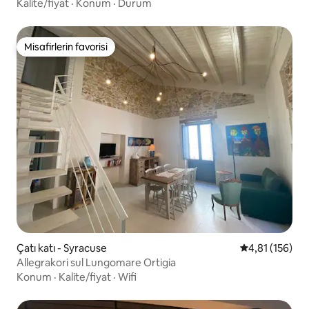
Kalite/fiyat
·
Konum
·
Durum
Misafirlerin favorisi
Misafirlerin favorisi
Çatı katı - Syracuse
5 üzerinden o
4,81 (156)
Allegrakori sul Lungomare Ortigia
Konum
·
Kalite/fiyat
·
Wifi