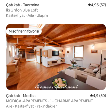
Çatı katı - Taormina
5 üzerinden o
4,96 (57)
İki Grifon Blue Loft
Kalite/fiyat
·
Aile
·
Ulaşım
Misafirlerin favorisi
Misafirlerin favorisi
Çatı katı - Modica
5 üzerinden 
4,9 (30)
MODICA-APARTMENTS - 1 - CHARME APARTMENT
SİCİLYA
Aile
·
Kalite/fiyat
·
Yakındakiler