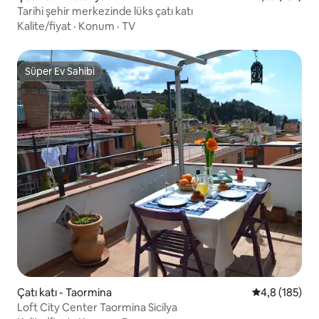
Tarihi şehir merkezinde lüks çatı katı
Kalite/fiyat
·
Konum
·
TV
Süper Ev Sahibi
Süper Ev Sahibi
Çatı katı - Taormina
5 üzerinden o
4,8 (185)
Loft City Center Taormina Sicilya