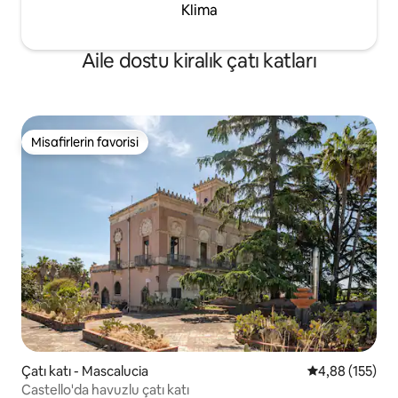
Klima
Aile dostu kiralık çatı katları
Misafirlerin favorisi
Misafirlerin favorisi
Çatı katı - Mascalucia
5 üzerinden or
4,88 (155)
Castello'da havuzlu çatı katı