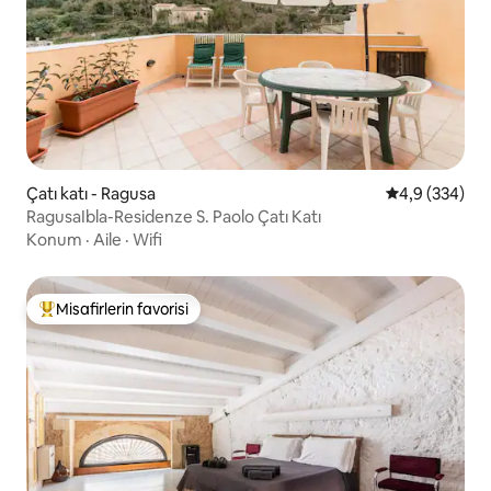
Çatı katı - Ragusa
5 üzerinden o
4,9 (334)
RagusaIbla-Residenze S. Paolo Çatı Katı
Konum
·
Aile
·
Wifi
Misafirlerin favorisi
Misafirlerin favorilerinden en beğenilenler arasında