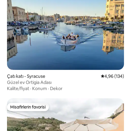
Çatı katı - Syracuse
5 üzerinden or
4,96 (134)
Güzel ev Ortigia Adası
Kalite/fiyat
·
Konum
·
Dekor
Misafirlerin favorisi
Misafirlerin favorisi