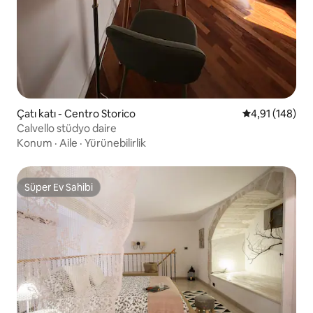
Çatı katı - Centro Storico
5 üzerinden o
4,91 (148)
Calvello stüdyo daire
Konum
·
Aile
·
Yürünebilirlik
Süper Ev Sahibi
Süper Ev Sahibi