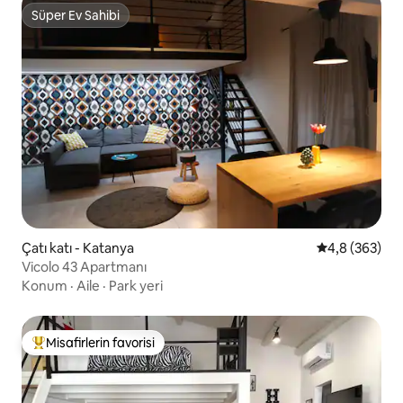
Süper Ev Sahibi
Süper Ev Sahibi
Çatı katı - Katanya
5 üzerinden o
4,8 (363)
Vicolo 43 Apartmanı
Konum
·
Aile
·
Park yeri
Misafirlerin favorisi
Misafirlerin favorilerinden en beğenilenler arasında