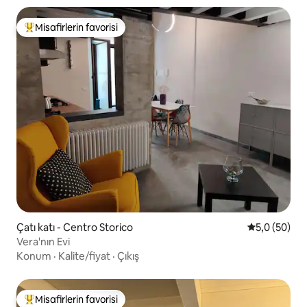
Misafirlerin favorisi
Misafirlerin favorilerinden en beğenilenler arasında
Çatı katı - Centro Storico
5 üzerinden 
5,0 (50)
Vera'nın Evi
Konum
·
Kalite/fiyat
·
Çıkış
Misafirlerin favorisi
Misafirlerin favorilerinden en beğenilenler arasında