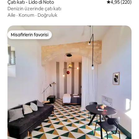
Çatı katı - Lido di Noto
5 üzerinden or
4,95 (220)
Denizin üzerinde çatı katı
Aile
·
Konum
·
Doğruluk
Misafirlerin favorisi
Misafirlerin favorisi