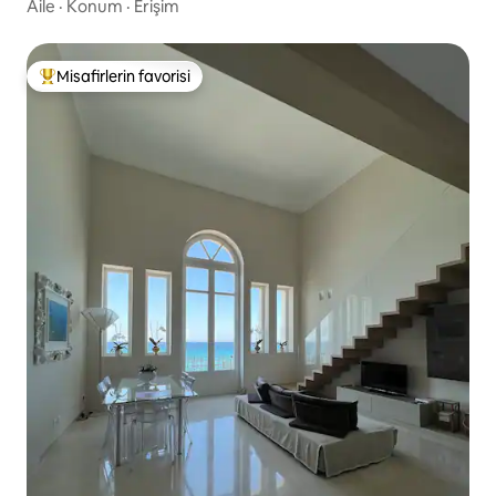
Aile
·
Konum
·
Erişim
Misafirlerin favorisi
Misafirlerin favorilerinden en beğenilenler arasında