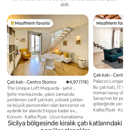
aldı.
Misafirlerin favorisi
Misafirlerin favoris
Misafirlerin favorilerinden en beğenilenler arasında
Misafirlerin favoris
Çatı katı - Centro 
Palazzo Lungarini'n
Çatı katı - Centro Storico
5 üzerinden ortalama 4,97 puan
4,97 (176)
Bu çatı katı, 17. yü
The Unique Loft Maqueda - şehir
mimari saray olan t
merkezinde
Şehir merkezinde, yakın zamanda
Sarayı'nın bir parç
yenilenen zarif çatı katı, yüksek çatıları
göbeğinde yer ala
ve büyük pencereleri olan benzersiz ve
anıtlarını ziyaret e
Kalite/fiyat
·
Konu
aydınlık bir alanda 5 kişiye kadar ev
yerdir. Buradan tüm Normandiya Arap
sahipliği yapabilir. Bu Benzersiz Çatı Katı 2
Konum
·
Kalite/fiyat
·
Uzun konaklama
rotasının keyfini çı
katlıdır, büyük bir duş, aydınlık bir oturma
Sicilya bölgesinde kiralık çatı katlarındaki
alanından denize b
odası, aydınlık bir oturma odası, komple