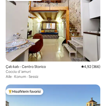
Çatı katı - Centro Storico
5 üzerinden or
4,92 (366)
Cocciu d 'amuri
Aile
·
Konum
·
Sessiz
Misafirlerin favorisi
Misafirlerin favorilerinden en beğenilenler arasında