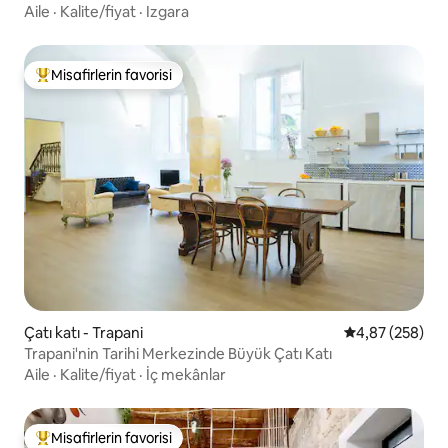
Aile
·
Kalite/fiyat
·
Izgara
Misafirlerin favorisi
Misafirlerin favorilerinden en beğenilenler arasında
Çatı katı - Trapani
5 üzerinden or
4,87 (258)
Trapani'nin Tarihi Merkezinde Büyük Çatı Katı
Aile
·
Kalite/fiyat
·
İç mekânlar
Misafirlerin favorisi
Misafirlerin favorilerinden en beğenilenler arasında