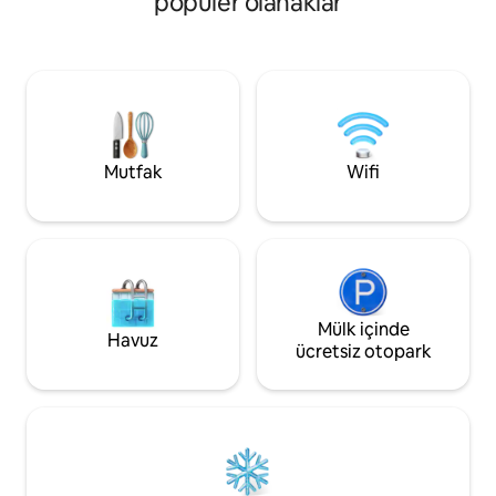
popüler olanaklar
mesafededir ve Pala
mutfak, buzdolabı, klima, çamaşır
yaya alanında, dört
makinesi, Nespresso kahve makinesi,
Meydanı, Maksimu
ekmek kızartma makinesi, kazan, HD TV
Sanat Galerisi, Sal
akıllı, Wi - Fi, gömme dolap ve eski şehir
Kaçağı ve Kraliyet 
manzaralı güzel güzel bir balkona sahip
alanında bulunmak
büyük, ferah ve konforlu bir banyoya
sahiptir.
Mutfak
Wifi
Mülk içinde
Havuz
ücretsiz otopark