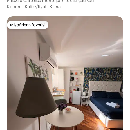
Palazzo Cattolica muhteşem teraslı çatı katı
Konum
·
Kalite/fiyat
·
Klima
Misafirlerin favorisi
Misafirlerin favorisi