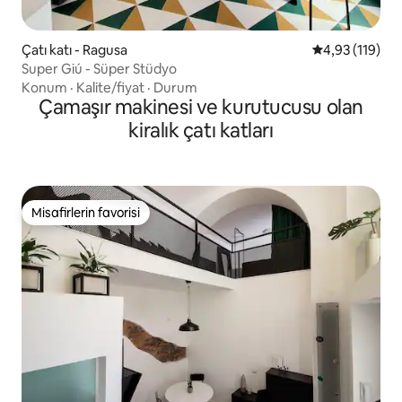
Çatı katı - Ragusa
5 üzerinden o
4,93 (119)
Super Giú - Süper Stüdyo
Konum
·
Kalite/fiyat
·
Durum
Çamaşır makinesi ve kurutucusu olan
kiralık çatı katları
Misafirlerin favorisi
Misafirlerin favorisi