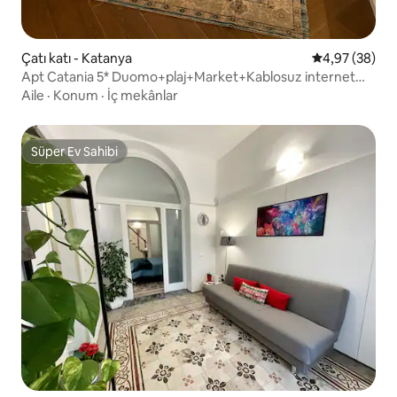
Çatı katı - Katanya
5 üzerinden o
4,97 (38)
Apt Catania 5* Duomo+plaj+Market+Kablosuz internet
bağlantısı+Netflix+Klima
Aile
·
Konum
·
İç mekânlar
Süper Ev Sahibi
Süper Ev Sahibi