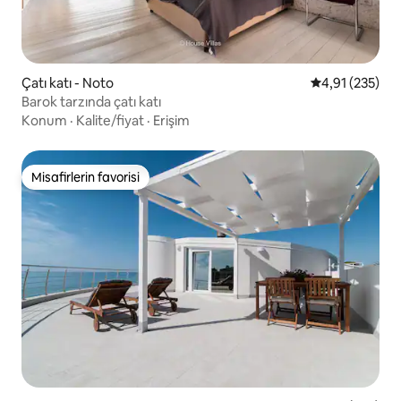
Çatı katı - Noto
5 üzerinden o
4,91 (235)
Barok tarzında çatı katı
Konum
·
Kalite/fiyat
·
Erişim
Misafirlerin favorisi
Misafirlerin favorisi