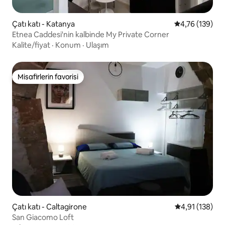
Çatı katı - Katanya
5 üzerinden o
4,76 (139)
Etnea Caddesi'nin kalbinde My Private Corner
Kalite/fiyat
·
Konum
·
Ulaşım
Misafirlerin favorisi
Misafirlerin favorisi
Çatı katı - Caltagirone
5 üzerinden o
4,91 (138)
San Giacomo Loft