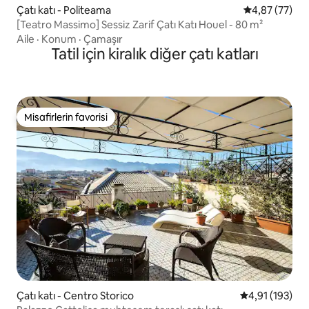
Çatı katı - Politeama
5 üzerinden o
4,87 (77)
[Teatro Massimo] Sessiz Zarif Çatı Katı Houel - 80 m²
Aile
·
Konum
·
Çamaşır
Tatil için kiralık diğer çatı katları
Misafirlerin favorisi
Misafirlerin favorisi
Çatı katı - Centro Storico
5 üzerinden o
4,91 (193)