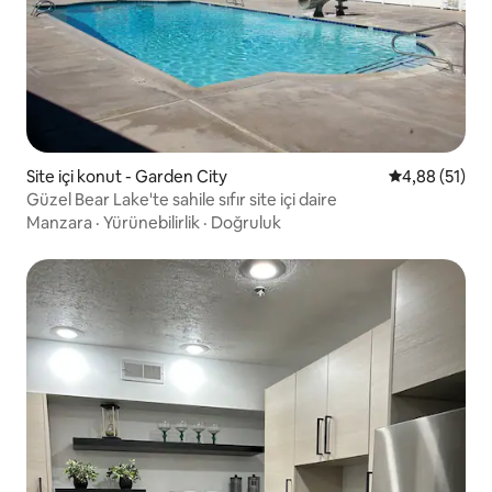
Site içi konut - Garden City
5 üzerinden o
4,88 (51)
Güzel Bear Lake'te sahile sıfır site içi daire
Manzara
·
Yürünebilirlik
·
Doğruluk