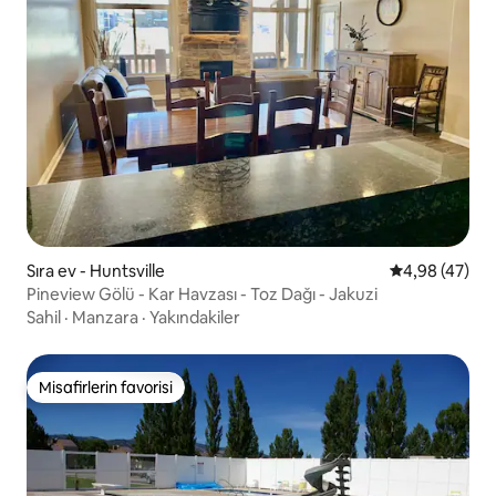
Sıra ev - Huntsville
5 üzerinden o
4,98 (47)
Pineview Gölü - Kar Havzası - Toz Dağı - Jakuzi
Sahil
·
Manzara
·
Yakındakiler
Misafirlerin favorisi
Misafirlerin favorisi