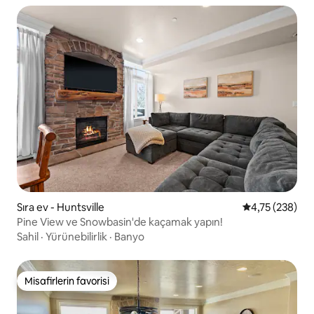
Sıra ev - Huntsville
5 üzerinden or
4,75 (238)
Pine View ve Snowbasin'de kaçamak yapın!
Sahil
·
Yürünebilirlik
·
Banyo
Misafirlerin favorisi
Misafirlerin favorisi