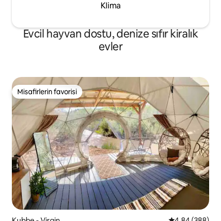
Klima
Evcil hayvan dostu, denize sıfır kiralık
evler
Misafirlerin favorisi
Misafirlerin favorisi
Kubbe - Virgin
5 üzerinden or
4,84 (388)