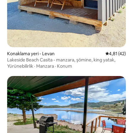
Konaklama yeri - Levan
5 üzerinden 
4,81 (42)
Lakeside Beach Casita - manzara, şömine, king yatak,
Yürünebilirlik
·
Manzara
·
Konum