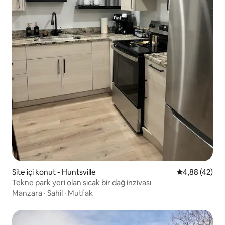
Site içi konut - Huntsville
5 üzerinden o
4,88 (42)
Tekne park yeri olan sıcak bir dağ inzivası
Manzara
·
Sahil
·
Mutfak