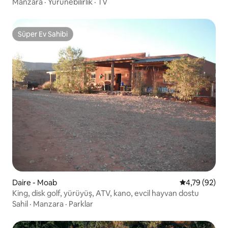
Manzara
·
Yürünebilirlik
·
TV
Süper Ev Sahibi
Süper Ev Sahibi
Daire - Moab
5 üzerinden o
4,79 (92)
King, disk golf, yürüyüş, ATV, kano, evcil hayvan dostu
Sahil
·
Manzara
·
Parklar