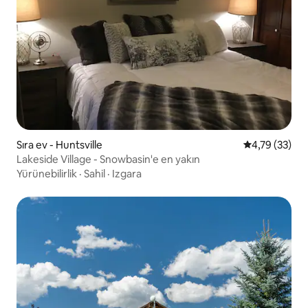
Sıra ev - Huntsville
5 üzerinden o
4,79 (33)
Lakeside Village - Snowbasin'e en yakın
Yürünebilirlik
·
Sahil
·
Izgara