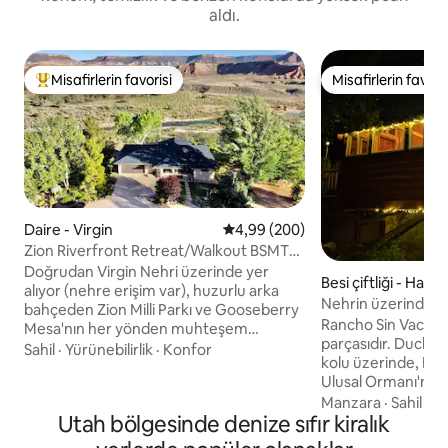
aldı.
Misafirlerin favorisi
Misafirlerin favoris
Misafirlerin favorilerinden en beğenilenler arasında
Misafirlerin favoris
Daire - Virgin
5 üzerinden ortalama 4,99 puan
4,99 (200)
Zion Riverfront Retreat/Walkout BSMT
Apt/En İyi Manzaralar
Doğrudan Virgin Nehri üzerinde yer
Besi çiftliği - Hann
alıyor (nehre erişim var), huzurlu arka
Nehrin üzerinde uy
bahçeden Zion Milli Parkı ve Gooseberry
tutun!
Rancho Sin Vacas, 
Mesa'nın her yönden muhteşem
parçasıdır. Duches
manzarasına sahip! Yaban hayatını,
Sahil
·
Yürünebilirlik
·
Konfor
kolu üzerinde, Ha
bölgedeki en güzel gün doğumlarını/gün
Ulusal Ormanı'nın 
batımlarını ve mükemmel gece
City'nin 125 km do
Manzara
·
Sahil
·
Ko
gökyüzünü deneyimleyin! ZNP sadece
Utah bölgesinde denize sıfır kiralık
hektarlık bir mülktür. Nehir kıyıs
24 km uzaklıktadır. Bisiklet sürmek, arazi
yaklaşık 400 metre
aracıyla gezmek ve doğa yürüyüşü