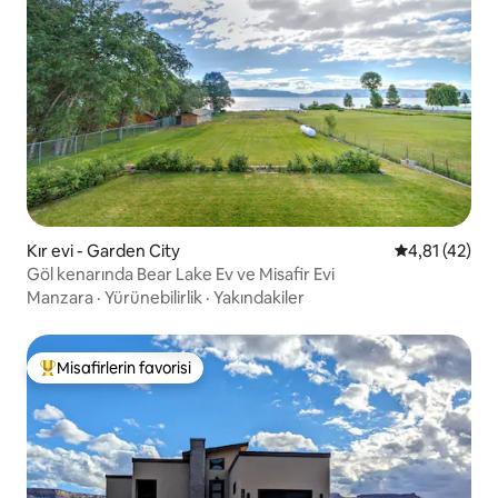
Kır evi - Garden City
5 üzerinden 
4,81 (42)
Göl kenarında Bear Lake Ev ve Misafir Evi
Manzara
·
Yürünebilirlik
·
Yakındakiler
Misafirlerin favorisi
Misafirlerin favorilerinden en beğenilenler arasında