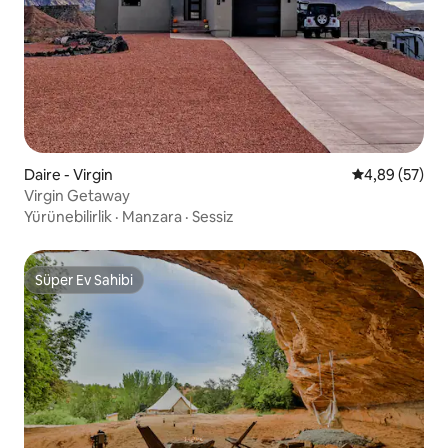
Daire - Virgin
5 üzerinden o
4,89 (57)
Virgin Getaway
Yürünebilirlik
·
Manzara
·
Sessiz
Süper Ev Sahibi
Süper Ev Sahibi