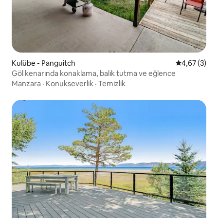
Kulübe - Panguitch
5 üzerinden 
4,67 (3)
Göl kenarında konaklama, balık tutma ve eğlence
Manzara
·
Konukseverlik
·
Temizlik