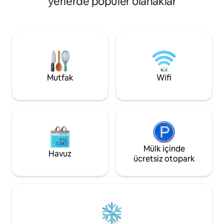
yerlerde popüler olanaklar
tarafından “Mavi K
yapmak için mekândan BLM parkurlarına
edilmiştir. Kulüb
erişebilir veya gözlerden uzak arka
odası, yeni bir ya
bahçe plajında kalabilir, nehirde yüzebilir
oturma odası, bany
veya sal yapabilirsiniz. *Çok üzgünüm,
odası, nehrin üzer
evcil hayvan politikamız katıdır. **Mülk
inşa edilmiş yatak
sahipleri üst katta oturuyor, ara sıra
veranda, şöminele
yukarıdan ses duyulabiliyor.
bulunmaktadır. Göletler, kanallar,
Mutfak
Wifi
alpakalar ve Usam
lama.
Mülk içinde
Havuz
ücretsiz otopark