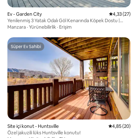
Ev - Garden City
5 üzerinden o
4,33 (27)
Yenilenmiş 3 Yatak Odalı Göl Kenarında Köpek Dostu |
Asansör
Manzara
·
Yürünebilirlik
·
Erişim
Süper Ev Sahibi
Süper Ev Sahibi
Site içi konut - Huntsville
5 üzerinden o
4,85 (20)
Özel jakuzili lüks Huntsville konutu!