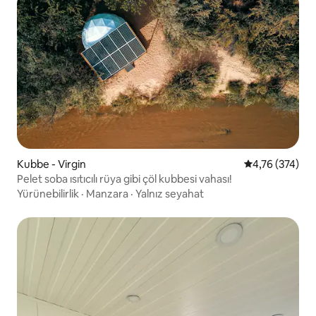
Kubbe - Virgin
5 üzerinden or
4,76 (374)
Pelet soba ısıtıcılı rüya gibi çöl kubbesi vahası!
Yürünebilirlik
·
Manzara
·
Yalnız seyahat