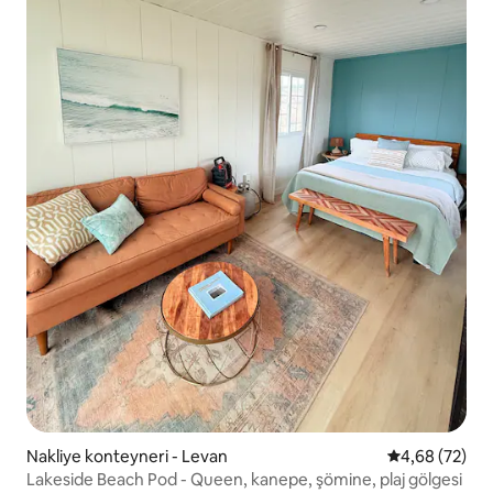
Nakliye konteyneri - Levan
5 üzerinden o
4,68 (72)
Lakeside Beach Pod - Queen, kanepe, şömine, plaj gölgesi