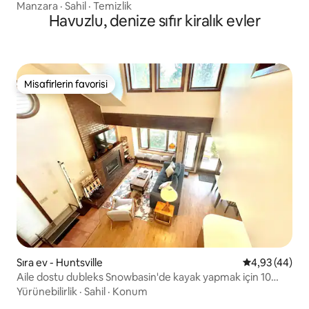
Manzara
·
Sahil
·
Temizlik
Havuzlu, denize sıfır kiralık evler
Misafirlerin favorisi
Misafirlerin favorisi
Sıra ev - Huntsville
5 üzerinden o
4,93 (44)
Aile dostu dubleks Snowbasin'de kayak yapmak için 10
dakika mesafede
Yürünebilirlik
·
Sahil
·
Konum