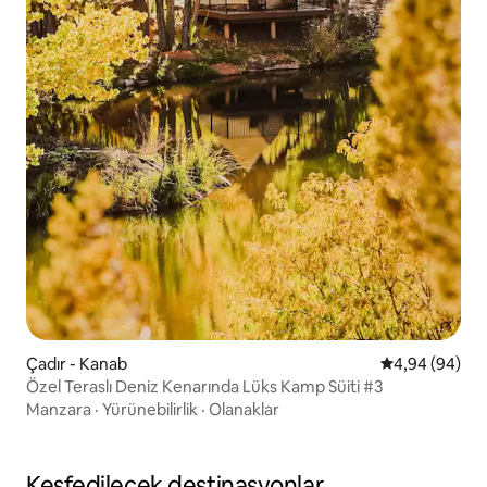
Çadır - Kanab
5 üzerinden o
4,94 (94)
Özel Teraslı Deniz Kenarında Lüks Kamp Süiti #3
Manzara
·
Yürünebilirlik
·
Olanaklar
Keşfedilecek destinasyonlar