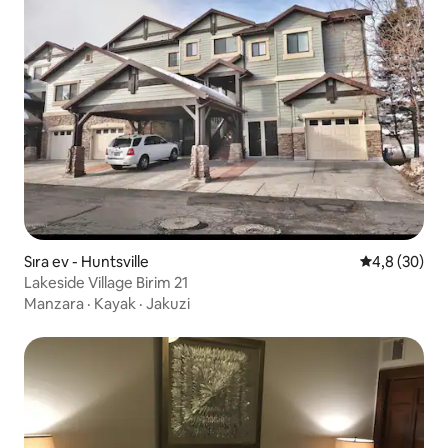
Sıra ev - Huntsville
5 üzerinden 
4,8 (30)
Lakeside Village Birim 21
Manzara
·
Kayak
·
Jakuzi