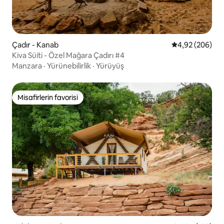
Çadır - Kanab
5 üzerinden or
4,92 (206)
Kiva Süiti - Özel Mağara Çadırı #4
Manzara
·
Yürünebilirlik
·
Yürüyüş
Misafirlerin favorisi
Misafirlerin favorisi