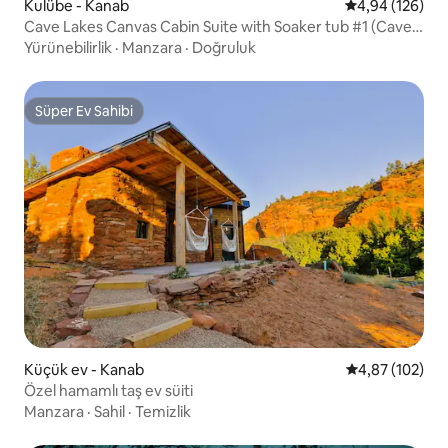
Kulübe - Kanab
5 üzerinden or
4,94 (126)
Cave Lakes Canvas Cabin Suite with Soaker tub #1 (Cave
Lakes Kanvas Kulübe Süiti)
Yürünebilirlik
·
Manzara
·
Doğruluk
Süper Ev Sahibi
Süper Ev Sahibi
Küçük ev - Kanab
5 üzerinden or
4,87 (102)
Özel hamamlı taş ev süiti
Manzara
·
Sahil
·
Temizlik