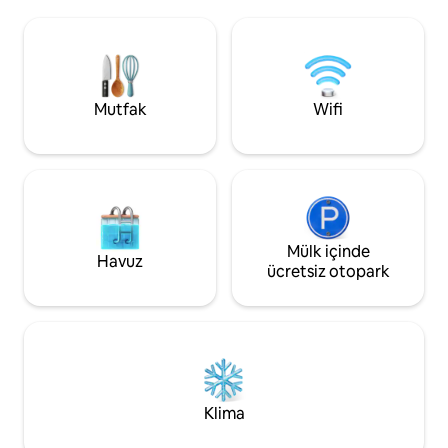
gazlı ateş çukuru o
tekne, balıkçılık ve kürek sörfüne erişim
ayrıca plajda bir o
içerir. Yakındaki yüzlerce kilometrelik
Unutulmaz, dinlend
UTV parkurunu keşfedin, yerel yaban
yatak odası 1,5 ba
hayatını izleyin ve şık bir şekilde dinlenin.
rahat yatak takımı
XL düz park yeri dâhil. 7 gecelik
konaklama indirimleri!
Mutfak
Wifi
Mülk içinde
Havuz
ücretsiz otopark
Klima