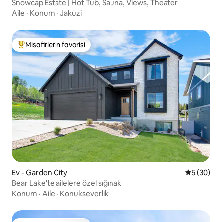
Snowcap Estate | Hot Tub, Sauna, Views, Theater
Aile
·
Konum
·
Jakuzi
Misafirlerin favorisi
Misafirlerin favorilerinden en beğenilenler arasında
Ev - Garden City
5 üzerinde
5 (30)
Bear Lake'te ailelere özel sığınak
Konum
·
Aile
·
Konukseverlik