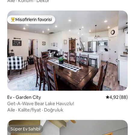
Aile
·
Konum
·
Dekor
Misafirlerin favorisi
Misafirlerin favorilerinden en beğenilenler arasında
Ev - Garden City
5 üzerinden o
4,92 (88)
Get-A-Wave Bear Lake Havuzlu!
Aile
·
Kalite/fiyat
·
Doğruluk
Süper Ev Sahibi
Süper Ev Sahibi