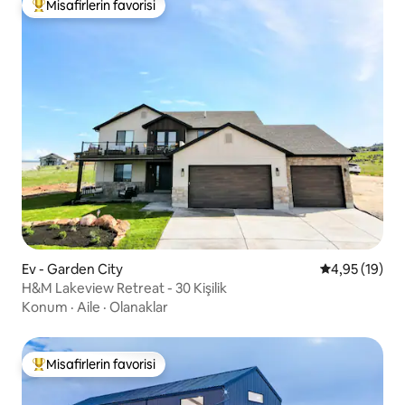
Misafirlerin favorisi
Misafirlerin favorilerinden en beğenilenler arasında
Ev - Garden City
5 üzerinden o
4,95 (19)
H&M Lakeview Retreat - 30 Kişilik
Konum
·
Aile
·
Olanaklar
Misafirlerin favorisi
Misafirlerin favorilerinden en beğenilenler arasında