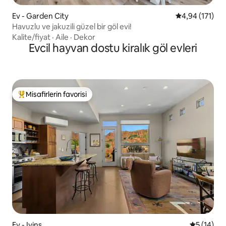
Ev - Garden City
5 üzerinden o
4,94 (171)
Havuzlu ve jakuzili güzel bir göl evi!
Kalite/fiyat
·
Aile
·
Dekor
Evcil hayvan dostu kiralık göl evleri
Misafirlerin favorisi
Misafirlerin favorilerinden en beğenilenler arasında
Ev - Ivins
5 üzerind
5 (14)