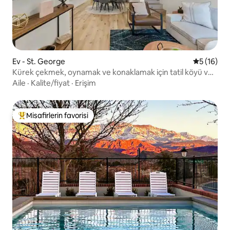
Ev - St. George
5 üzerind
5 (16)
Kürek çekmek, oynamak ve konaklamak için tatil köyü ve
lagün vahası! #97
Aile
·
Kalite/fiyat
·
Erişim
Misafirlerin favorisi
Misafirlerin favorilerinden en beğenilenler arasında