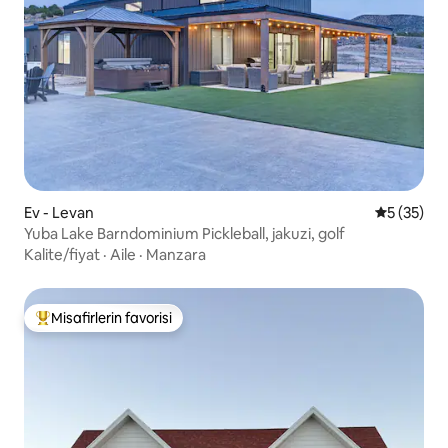
Ev - Levan
5 üzerinde
5 (35)
Yuba Lake Barndominium Pickleball, jakuzi, golf
Kalite/fiyat
·
Aile
·
Manzara
Misafirlerin favorisi
Misafirlerin favorilerinden en beğenilenler arasında