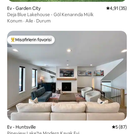
Ev - Garden City
5 üzerinden 
4,91 (35)
Deja Blue Lakehouse - Göl Kenarında Mülk
Konum
·
Aile
·
Durum
Misafirlerin favorisi
Misafirlerin favorilerinden en beğenilenler arasında
Ev - Huntsville
5 üzerinde
5 (87)
Pineview Lake'te Modern Kayak Evi