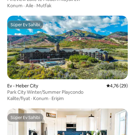
Konum
·
Aile
·
Mutfak
Süper Ev Sahibi
Süper Ev Sahibi
Ev - Heber City
5 üzerinden o
4,76 (29)
Park City Winter/Summer Playcondo
Kalite/fiyat
·
Konum
·
Erişim
Süper Ev Sahibi
Süper Ev Sahibi