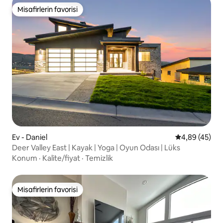
Misafirlerin favorisi
Misafirlerin favorisi
Ev - Daniel
5 üzerinden o
4,89 (45)
Deer Valley East | Kayak | Yoga | Oyun Odası | Lüks
Konum
·
Kalite/fiyat
·
Temizlik
Misafirlerin favorisi
Misafirlerin favorisi