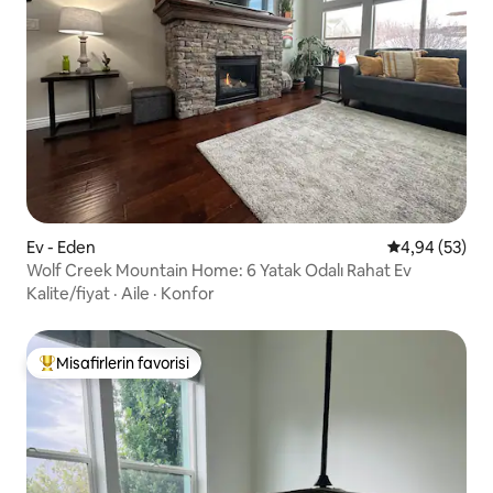
Ev - Eden
5 üzerinden o
4,94 (53)
Wolf Creek Mountain Home: 6 Yatak Odalı Rahat Ev
Kalite/fiyat
·
Aile
·
Konfor
Misafirlerin favorisi
Misafirlerin favorilerinden en beğenilenler arasında