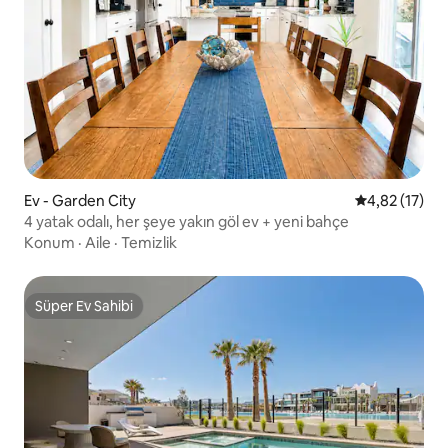
Ev - Garden City
5 üzerinden 
4,82 (17)
4 yatak odalı, her şeye yakın göl ev + yeni bahçe
Konum
·
Aile
·
Temizlik
Süper Ev Sahibi
Süper Ev Sahibi