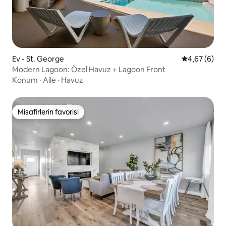
Ev - St. George
5 üzerinden 
4,67 (6)
Modern Lagoon: Özel Havuz + Lagoon Front
Konum
·
Aile
·
Havuz
Misafirlerin favorisi
Misafirlerin favorisi