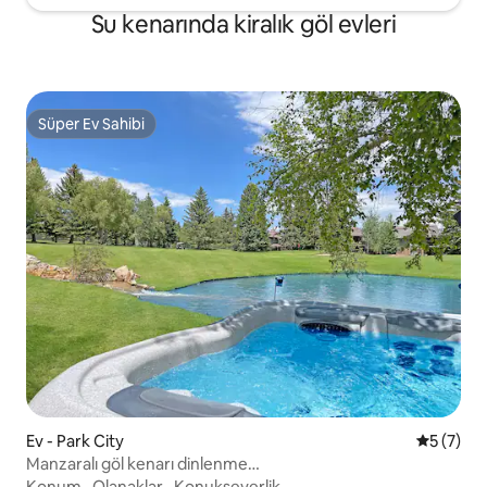
Su kenarında kiralık göl evleri
Süper Ev Sahibi
Süper Ev Sahibi
Ev - Park City
5 üzerin
5 (7)
Manzaralı göl kenarı dinlenme
yeri•Jakuzi•Barbekü•Teraslar
Konum
·
Olanaklar
·
Konukseverlik