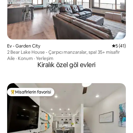
Ev - Garden City
5 üzerind
5 (41)
2 Bear Lake House - Çarpıcı manzaralar, spa! 35+ misafir
Aile
·
Konum
·
Yerleşim
Kiralık özel göl evleri
Misafirlerin favorisi
Misafirlerin favorilerinden en beğenilenler arasında