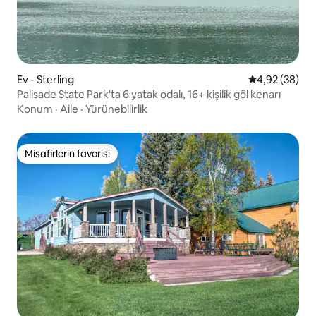
Ev - Sterling
5 üzerinden o
4,92 (38)
Palisade State Park'ta 6 yatak odalı, 16+ kişilik göl kenarı
Konum
·
Aile
·
Yürünebilirlik
Misafirlerin favorisi
Misafirlerin favorisi