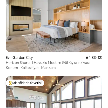
Ev - Garden City
5 üzerinden 
4,83 (12)
Horizon Shores | Havuzlu Modern Göl Kıyısı İnzivası
Konum
·
Kalite/fiyat
·
Manzara
Misafirlerin favorisi
Misafirlerin favorilerinden en beğenilenler arasında