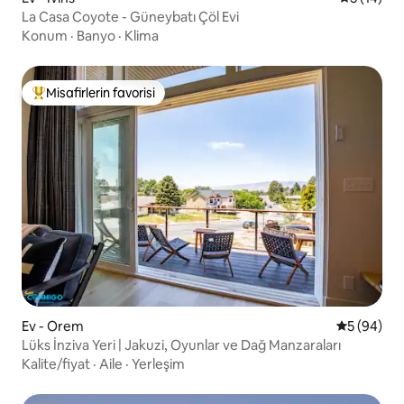
La Casa Coyote - Güneybatı Çöl Evi
Konum
·
Banyo
·
Klima
Misafirlerin favorisi
Misafirlerin favorilerinden en beğenilenler arasında
Ev - Orem
5 üzerinde
5 (94)
Lüks İnziva Yeri | Jakuzi, Oyunlar ve Dağ Manzaraları
Kalite/fiyat
·
Aile
·
Yerleşim