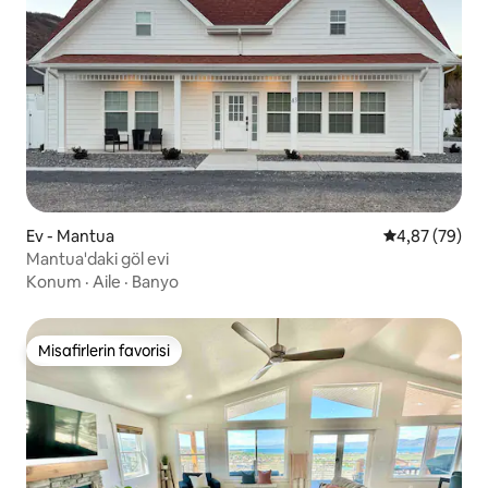
Ev - Mantua
5 üzerinden o
4,87 (79)
Mantua'daki göl evi
Konum
·
Aile
·
Banyo
Misafirlerin favorisi
Misafirlerin favorisi