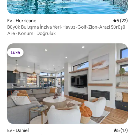
Ev - Hurricane
5 üzerinde
5 (22)
Büyük Buluşma İnziva Yeri-Havuz-Golf-Zion-Arazi Sürüşü
Aile
·
Konum
·
Doğruluk
Luxe
Luxe
Ev - Daniel
5 üzerind
5 (17)