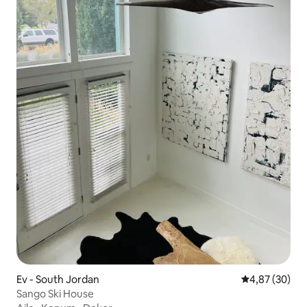
Ev - South Jordan
5 üzerinden o
4,87 (30)
Sango Ski House