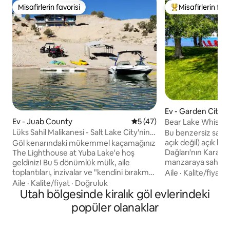
Misafirlerin favorisi
Misafirlerin favo
Misafirlerin favorisi
Misafirlerin favor
Ev - Garden City
Ev - Juab County
5 üzerinden ortalama 5 pua
5 (47)
Bear Lake Whiskey
Lüks Sahil Malikanesi - Salt Lake City'nin
Bu benzersiz sakla
90 dakika güneyinde
açık değil) açık kiş
Göl kenarındaki mükemmel kaçamağınız
Dağları'nın Karayip
The Lighthouse at Yuba Lake'e hoş
manzaraya sahip b
geldiniz! Bu 5 dönümlük mülk, aile
idealdir! Yeni alı
toplantıları, inzivalar ve "kendini bırakma"
Aile
·
Kalite/fiyat
·
karşısında ve şehi
hafta sonları için mükemmel olan 175'lik
Aile
·
Kalite/fiyat
·
Doğruluk
restoranlara ve ma
özel bir sahil şeridine sahiptir. Garaj
Utah bölgesinde kiralık göl evlerindeki
uzaklıktadır! Kapa
yolunuz olarak da işlev gören bir tekne
popüler olanaklar
donanımlı mutfak,
iskelesi. 5 kürek sörfü, 3 kano,
oynamak için çimen
waverunner bağlantı noktaları ve jet ski,