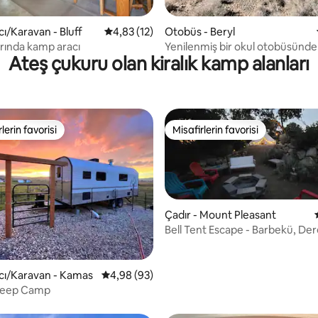
4,74 puan, 68 değerlendirme
ı/Karavan - Bluff
5 üzerinden ortalama 4,83 puan, 12 değerl
4,83 (12)
Otobüs - Beryl
rında kamp aracı
Yenilenmiş bir okul otobüsünde
Ateş çukuru olan kiralık kamp alanları
kamp
lerin favorisi
Misafirlerin favorisi
rin favorilerinden en beğenilenler arasında
Misafirlerin favorisi
Çadır - Mount Pleasant
Bell Tent Escape - Barbekü, Dere
İzleme ile Pvt Acre
a 5,0 puan, 6 değerlendirme
cı/Karavan - Kamas
5 üzerinden ortalama 4,98 puan, 93 değerl
4,98 (93)
heep Camp