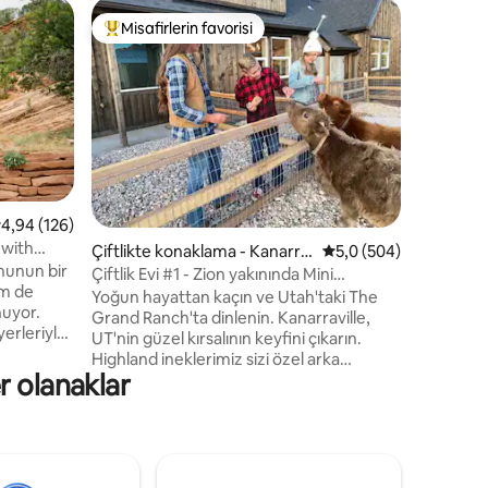
Kamp alan
Misafirlerin favorisi
Süper Ev
Misafirlerin favorilerinden en beğenilenler arasında
Süper Ev
Zion Yakı
Sauna, M
Satori Zi
geldiniz. 
sadece bi
huzurlu E
dinlenme 
ışıklarına
endirme
nefes kes
saunada g
 üzerinden ortalama 4,94 puan, 126 değerlendirme
4,94 (126)
çukurunu
 with
Çiftlikte konaklama - Kanarra
5 üzerinden ortalama
5,0 (504)
barbeküde
vas
nunun bir
ville
manzarası
Çiftlik Evi #1 - Zion yakınında Mini
em de
fıçı duş
Highland Hotel
Yoğun hayattan kaçın ve Utah'taki The
nuyor.
mahremiye
Grand Ranch'ta dinlenin. Kanarraville,
erleriyle
arayan çi
UT'nin güzel kırsalının keyfini çıkarın.
Ranch'a
Highland ineklerimiz sizi özel arka
ökyüzünün
r olanaklar
verandada karşılayacak. Aile
a
çiftliğimizdeki bu sakin misafir evi Cedar
arı;
City'nin 9 mil güneyindedir. Minyatür
 bir
çiftlik hayvanlarımızın, meyve
ur.
bahçemizin ve bahçemizin tadını çıkarın.
erimli
Kanarraville Şelaleleri ve diğer yürüyüş