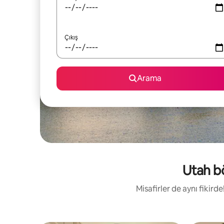
Çıkış
Arama
Utah bö
Misafirler de aynı fikir