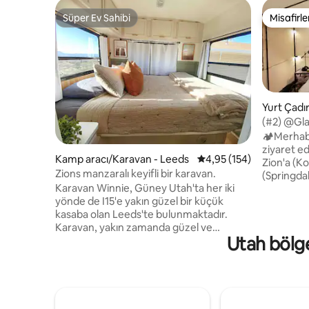
Süper Ev Sahibi
Misafirle
Süper Ev Sahibi
Misafirle
Yurt Çadır
(#2) @Gla
Klima ve K
🏕Merhaba Glamper
ziyaret ed
Kamp aracı/Karavan - Leeds
5 üzerinden ortalama 4
4,95 (154)
Zion'a (Ko
Zions manzaralı keyifli bir karavan.
(Springdal
Karavan Winnie, Güney Utah'ta her iki
bizim lü
yönde de I15'e yakın güzel bir küçük
mevsim/he
kasaba olan Leeds'te bulunmaktadır.
çadır/yurt. V
Karavan, yakın zamanda güzel ve
olanaklar: 
Utah bölge
modern bir mekâna dönüştürülen 1992
kablosuz i
model bir Winnebago'dur. Komple
tuvaletler
mutfak, banyo/duş. 2-3 kişi kalabilir.
Soğutucu 
Büyüleyici Zion manzarasına sahip garaj
yakacak o
yoluna park ettim. Sigara içmek yasaktır.
yakınında Bu benzersiz bir deneyim...
Evcil hayvan yasaktır. • İstek üzerine
sevimli, 