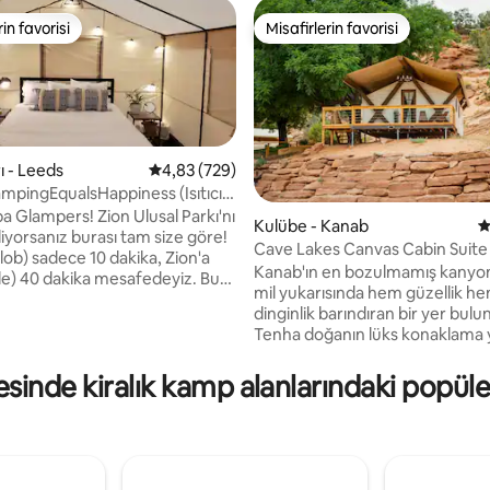
rin favorisi
Misafirlerin favorisi
rin favorisi
Misafirlerin favorisi
ı - Leeds
5 üzerinden ortalama 4,83 puan, 729 değerl
4,83 (729)
mpingEqualsHappiness (Isıtıcı,
ablosuz İnternet Bağlantısı)
s! Zion Ulusal Parkı'nı
Kulübe - Kanab
5
iyorsanız burası tam size göre!
Cave Lakes Canvas Cabin Suite
,95 puan, 154 değerlendirme
lob) sadece 10 dakika, Zion'a
Soaker tub #1 (Cave Lakes Kan
Kanab'ın en bozulmamış kanyo
e) 40 dakika mesafedeyiz. Bu
Kulübe Süiti)
mil yukarısında hem güzellik h
ks GLAMPING versiyonumuz, 4
dinginlik barındıran bir yer bulu
r türlü hava koşuluna uygun
Tenha doğanın lüks konaklama y
e kilitleniyor! Temel
buluştuğu Cave Lakes Canyon 
Duşlar Isıtıcı ve klima Elektrik ve
hoş geldiniz. Yıldızlarla kaplı g
sinde kiralık kamp alanlarındaki popüle
nternet bağlantısı Güzel, ortak
altında, canlı kanyon duvarlarıyl
e yakın Propanlı ızgara
desteklenen su kenarı manzaral
(yiyecek getirin) Ücretsiz
inanmak için görmeniz gereken
dunlu bir ateş çukurunun
manzara - işte tatil yapmak bud
Canvas kulübelerimiz, yüksek v
eğlenceli ve çok unutulmaz!