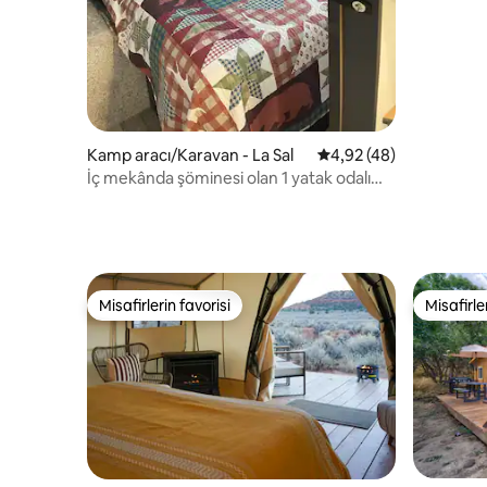
Kamp aracı/Karavan - La Sal
5 üzerinden ortalama 
4,92 (48)
İç mekânda şöminesi olan 1 yatak odalı
karavan. 6 kişilik
Misafirlerin favorisi
Misafirle
Misafirlerin favorisi
Misafirle