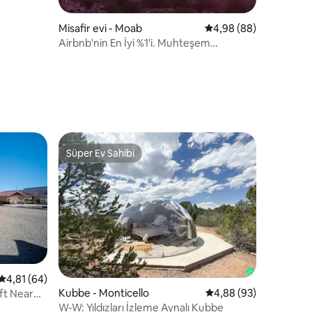
Misafir evi - Moab
5 üzerinden ortalama 
4,98 (88)
Airbnb'nin En İyi %1'i. Muhteşem
manzaralar. Lüks. Sessiz.
endirme
Süper Ev Sahibi
Süper Ev Sahibi
endirme
5 üzerinden ortalama 4,81 puan, 64 değerlendirme
4,81 (64)
Kubbe - Monticello
5 üzerinden ortalama
4,88 (93)
ft Near
W-W: Yıldızları İzleme Aynalı Kubbe