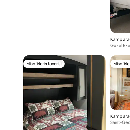
Kamp arac
Bountiful
Güzel Exe
Misafirlerin favorisi
Misafirle
Misafirlerin favorisi
Misafirle
Kamp arac
orge
Saint-Geor
kamp arac