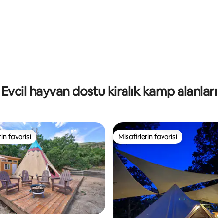
4,92 puan, 48 değerlendirme
Evcil hayvan dostu kiralık kamp alanları
rin favorisi
Misafirlerin favorisi
rin favorisi
Misafirlerin favorisi