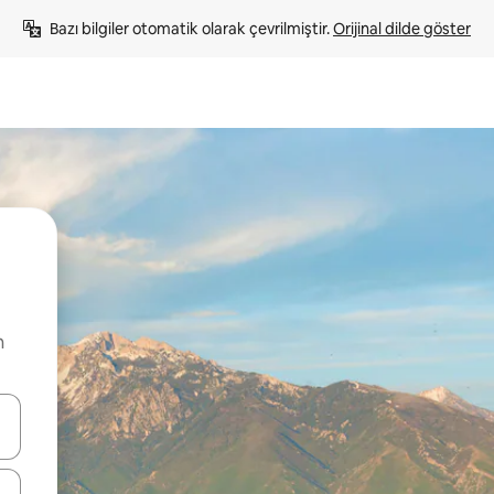
Bazı bilgiler otomatik olarak çevrilmiştir. 
Orijinal dilde göster
n
oklarıyla gezinin veya dokunarak ya da kaydırma hareketleriyle keşfedin