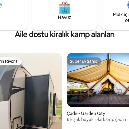
ısıtma/klima ve tam donanımlı 
m: @glampingequalshappiness
ve kahve istasyonları ile huzurlu
rahatlama sağlar. Kendinizi do
Mülk iç
Havuz
bırakın ve Cave Lakes Canyon R
o
deneyimleyin.
Aile dostu kiralık kamp alanları
rin favorisi
Süper Ev Sahibi
rin favorisi
Süper Ev Sahibi
Çadır - Garden City
6 kişilik büyük lüks kamp çadırı
,92 puan, 119 değerlendirme