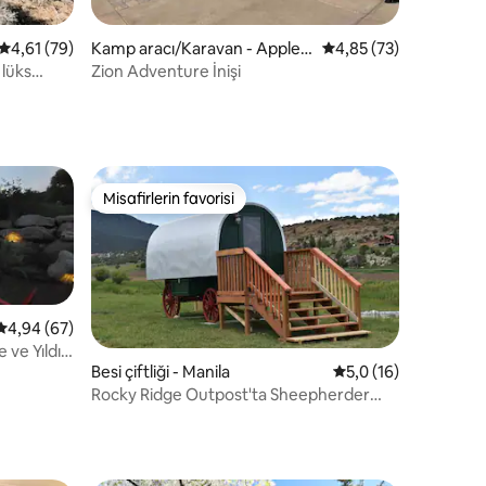
endirme
5 üzerinden ortalama 4,61 puan, 79 değerlendirme
4,61 (79)
Kamp aracı/Karavan - Apple V
5 üzerinden ortalama
4,85 (73)
alley
 lüks
Zion Adventure İnişi
Misafirlerin favorisi
Misafirlerin favorisi
5 üzerinden ortalama 4,94 puan, 67 değerlendirme
4,94 (67)
 ve Yıldız
Besi çiftliği - Manila
5 üzerinden ortalam
5,0 (16)
Rocky Ridge Outpost'ta Sheepherder
wagon
endirme