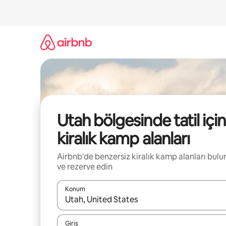
İçeriğe
atla
Utah bölgesinde tatil için
kiralık kamp alanları
Airbnb'de benzersiz kiralık kamp alanları bulu
ve rezerve edin
Konum
Sonuçlar kullanılabilir olduğunda yukarı ve aşağı 
Giriş