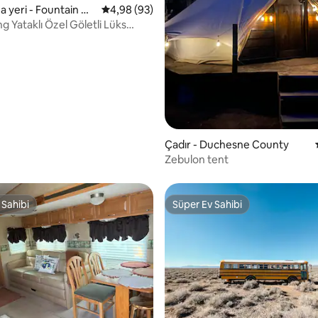
 yeri - Fountain Gr
5 üzerinden ortalama 4,98 puan, 93 değerl
4,98 (93)
,98 puan, 104 değerlendirme
ing Yataklı Özel Göletli Lüks
derili Çadırı
Çadır - Duchesne County
Zebulon tent
 Sahibi
Süper Ev Sahibi
 Sahibi
Süper Ev Sahibi