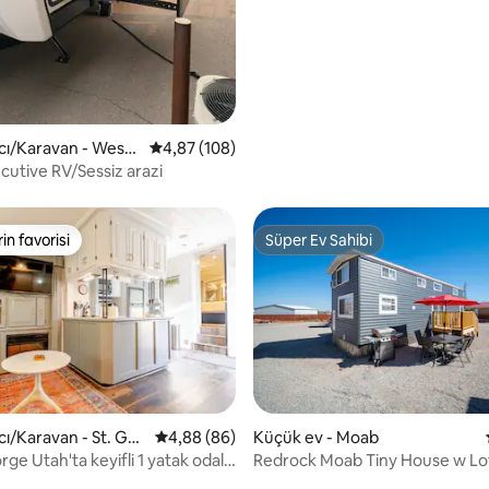
ı/Karavan - West
5 üzerinden ortalama 4,87 puan, 108 değerl
4,87 (108)
cutive RV/Sessiz arazi
rin favorisi
Süper Ev Sahibi
rin favorisi
Süper Ev Sahibi
ı/Karavan - St. Ge
5 üzerinden ortalama 4,88 puan, 86 değerl
4,88 (86)
Küçük ev - Moab
ge Utah'ta keyifli 1 yatak odalı
Redrock Moab Tiny House w Lo
ı/karavan
Arches NP.