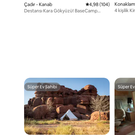
Konaklama
Çadır - Kanab
5 üzerinden ortalama 4
4,98 (104)
een
4 kişilik K
Destansı Kara Gökyüzü! BaseCamp
Kamp Kızıl
37°'de Josey Wales Çadırı
Süper Ev Sahibi
Süper Ev
Süper Ev Sahibi
Süper Ev