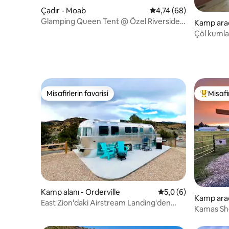
Çadır - Moab
5 üzerinden ortalama 
4,74 (68)
Glamping Queen Tent @ Özel Riverside
Kamp arac
Çiftliği
Çöl kumla
Misafirlerin favorisi
Misafir
Misafirlerin favorisi
Misafirle
Kamp alanı - Orderville
5 üzerinden ortalam
5,0 (6)
Kamp ara
East Zion'daki Airstream Landing'den
Kamas S
yıldızları izleme