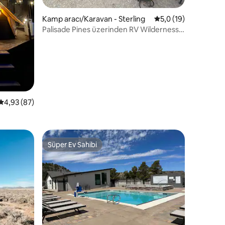
endirme
Kamp aracı/Karavan - Sterling
5 üzerinden ortalam
5,0 (19)
Palisade Pines üzerinden RV Wilderness
Travel Trailer
5 üzerinden ortalama 4,93 puan, 87 değerlendirme
4,93 (87)
Süper Ev Sahibi
Süper Ev Sahibi