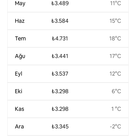
May
₺3.489
11°C
Haz
₺3.584
15°C
Tem
₺4.731
18°C
Ağu
₺3.441
17°C
Eyl
₺3.537
12°C
Eki
₺3.298
6°C
Kas
₺3.298
1 °C
Ara
₺3.345
-2°C