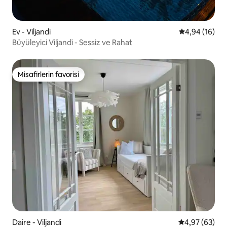
Ev - Viljandi
5 üzerinden o
4,94 (16)
Büyüleyici Viljandi - Sessiz ve Rahat
Misafirlerin favorisi
Misafirlerin favorisi
Daire - Viljandi
5 üzerinden o
4,97 (63)