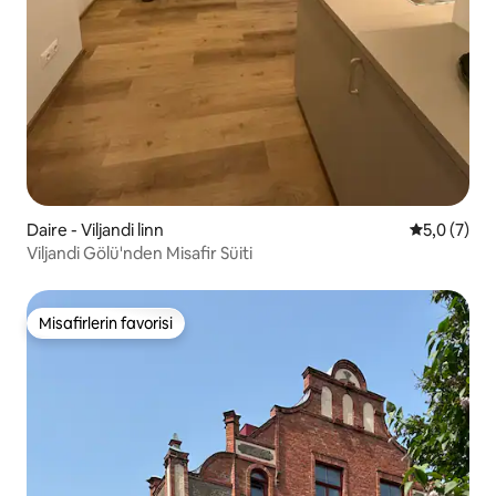
Daire - Viljandi linn
5 üzerinde
5,0 (7)
Viljandi Gölü'nden Misafir Süiti
Misafirlerin favorisi
Misafirlerin favorisi