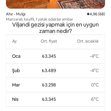
Ahır - Mulgi
5 üzerinden o
4,96 (68)
Manzaralı, keyifli, 1 yatak odalı bir ambar
Viljandi gezisi yapmak için en uygun
zaman nedir?
Ay
Ort. fiyat
Ort. sıcaklık
Oca
₺3.345
-4°C
Şub
₺3.489
-4°C
Mar
₺3.298
0°C
Nis
₺3.345
6°C