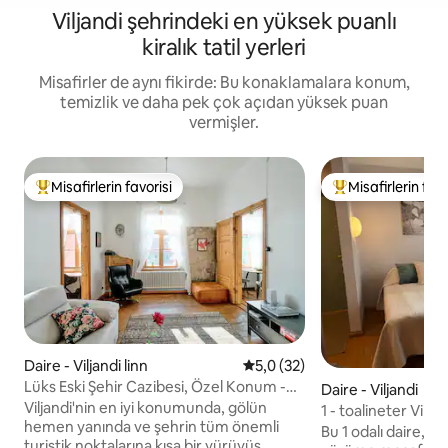
Viljandi şehrindeki en yüksek puanlı
kiralık tatil yerleri
Misafirler de aynı fikirde: Bu konaklamalara konum,
temizlik ve daha pek çok açıdan yüksek puan
vermişler.
Misafirlerin favorisi
Misafirlerin favo
Misafirlerin favorilerinden en beğenilenler arasında
Misafirlerin favor
Daire - Viljandi linn
5 üzerinden ortalama 5,0 pua
5,0 (32)
Lüks Eski Şehir Cazibesi, Özel Konum -
Daire - Viljandi
Lutsu Daire
Viljandi'nin en iyi konumunda, gölün
1 - toalineter Viljan
hemen yanında ve şehrin tüm önemli
Bu 1 odalı daire, Vi
turistik noktalarına kısa bir yürüyüş