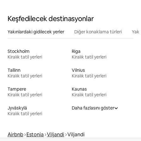
Keşfedilecek destinasyonlar
Yakınlardaki gidilecek yerler
Diğer konaklama türleri
Yakı
Stockholm
Riga
Kiralık tatil yerleri
Kiralık tatil yerleri
Tallinn
Vilnius
Kiralık tatil yerleri
Kiralık tatil yerleri
Tampere
Kaunas
Kiralık tatil yerleri
Kiralık tatil yerleri
Jyväskylä
Daha fazlasını göster
Kiralık tatil yerleri
Airbnb
Estonia
Viljandi
Viljandi