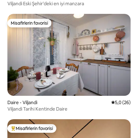
Viljandi Eski Şehir'deki en iyi manzara
Misafirlerin favorisi
Misafirlerin favorisi
Daire - Viljandi
5 üzerinden 
5,0 (26)
Viljandi Tarihi Kentinde Daire
Misafirlerin favorisi
Misafirlerin favorilerinden en beğenilenler arasında