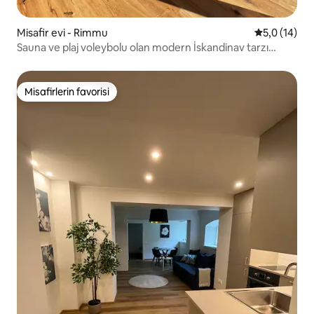
Misafir evi - Rimmu
5 üzerinden
5,0 (14)
Sauna ve plaj voleybolu olan modern İskandinav tarzı
inziva yeri
Misafirlerin favorisi
Misafirlerin favorisi