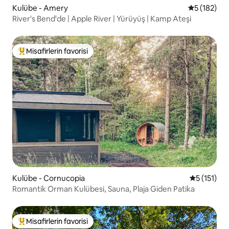
Kulübe - Amery
5 üzerinden
5 (182)
River's Bend'de | Apple River | Yürüyüş | Kamp Ateşi
Misafirlerin favorisi
Misafirlerin favorilerinden en beğenilenler arasında
Kulübe - Cornucopia
5 üzerinde
5 (151)
Romantik Orman Kulübesi, Sauna, Plaja Giden Patika
Misafirlerin favorisi
Misafirlerin favorilerinden en beğenilenler arasında