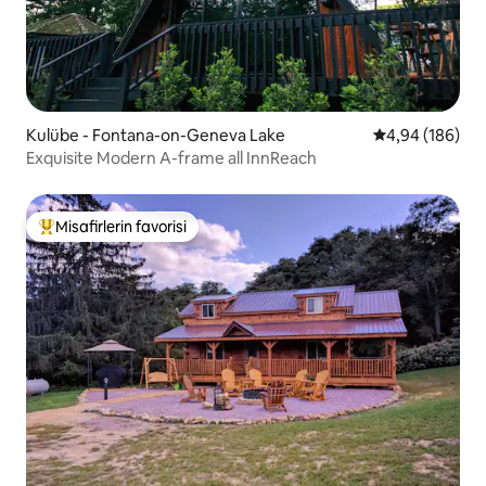
Kulübe - Fontana-on-Geneva Lake
5 üzerinden or
4,94 (186)
Exquisite Modern A-frame all InnReach
Misafirlerin favorisi
Misafirlerin favorilerinden en beğenilenler arasında