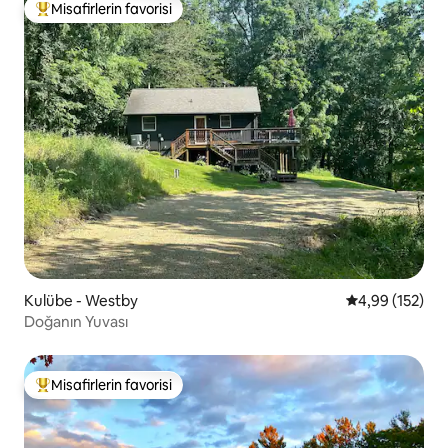
Misafirlerin favorisi
Misafirlerin favorilerinden en beğenilenler arasında
Kulübe - Westby
5 üzerinden or
4,99 (152)
Doğanın Yuvası
Misafirlerin favorisi
Misafirlerin favorilerinden en beğenilenler arasında