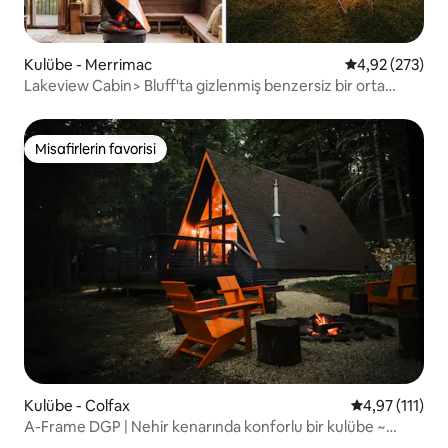
Kulübe - Merrimac
5 üzerinden or
4,92 (273)
Lakeview Cabin> Bluff'ta gizlenmiş benzersiz bir orta
yüzyıl kulübesi
Misafirlerin favorisi
Misafirlerin favorisi
Kulübe - Colfax
5 üzerinden o
4,97 (111)
A-Frame DGP | Nehir kenarında konforlu bir kulübe ~
MSP'den 1 saat