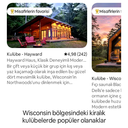
Misafirlerin favorisi
Misafirlerin favo
Misafirlerin favorilerinden en beğenilenler arasında
Misafirlerin favor
Kulübe - Hayward
5 üzerinden ortalama 4,98 puan
4,98 (242)
Hayward Haus, Klasik Deneyimli Modern
Tasarım
Bir çift veya küçük bir grup için kış veya
yaz kaçamağı olarak inşa edilen bu güzel
dört mevsimlik kulübe, Wisconsin'in
Kulübe - Wisconsin
Northwoods'unu dinlenmek için
Fıçı saunalı Black 
dinlenme düşünülerek tasarlanmış
Dells'e sadece birk
modern, iyi döşenmiş, estetik açıdan
ormanın içine giz
zengin bir alanda deneyimlemenin harika
kulübede huzuru ve
bir yoludur. Bu kulübe 2021 yılında inşa
Modern estetik ve 
edildi ve ev sahibi 13 yıldır "süper ev
Wisconsin bölgesindeki kiralık
bu tenha inziva yer
sahibi". Bu varsayılan olarak "evcil hayvan
konforla harmanlıyor. Kuşların cıvıltı
kulübelerde popüler olanaklar
kabul edilmeyen" bir kulübedir, ancak izin
uyanın, özel vera
ve ücret karşılığında istisnalar yapılabilir.