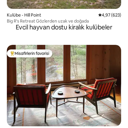
Kulübe - Hill Point
5 üzerinden or
4,97 (623)
Big R's Retreat Gözlerden uzak ve doğada
Evcil hayvan dostu kiralık kulübeler
Misafirlerin favorisi
Misafirlerin favorilerinden en beğenilenler arasında