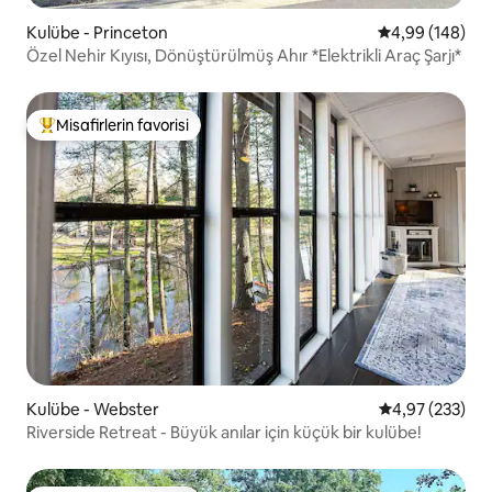
Kulübe - Princeton
5 üzerinden or
4,99 (148)
Özel Nehir Kıyısı, Dönüştürülmüş Ahır *Elektrikli Araç Şarjı*
Misafirlerin favorisi
Misafirlerin favorilerinden en beğenilenler arasında
Kulübe - Webster
5 üzerinden or
4,97 (233)
Riverside Retreat - Büyük anılar için küçük bir kulübe!