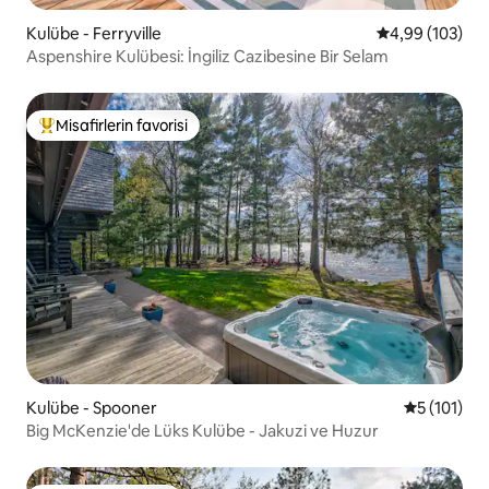
Kulübe - Ferryville
5 üzerinden or
4,99 (103)
Aspenshire Kulübesi: İngiliz Cazibesine Bir Selam
Misafirlerin favorisi
Misafirlerin favorilerinden en beğenilenler arasında
Kulübe - Spooner
5 üzerinde
5 (101)
Big McKenzie'de Lüks Kulübe - Jakuzi ve Huzur