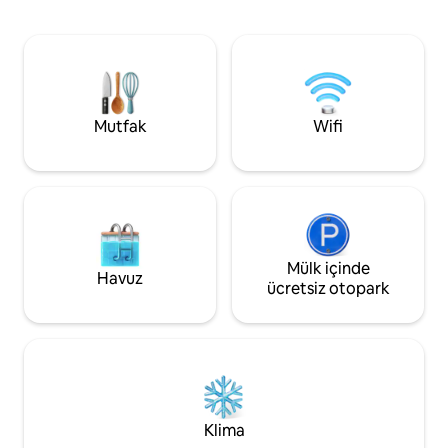
yudumlayın ve huzu
Ev sahibine danışın. Seviye 2 elektrikli
mekânda gevşeyin.
araç şarjı için NEMA 15-40R prizi
kaçamak, ister sak
sağlanmıştır. Kablo ve adaptörü siz
veya Dells macerala
getirin.
olun, bu huzurlu or
mahremiyet ve yak
mükemmel bir den
Mutfak
Wifi
Mülk içinde
Havuz
ücretsiz otopark
Klima