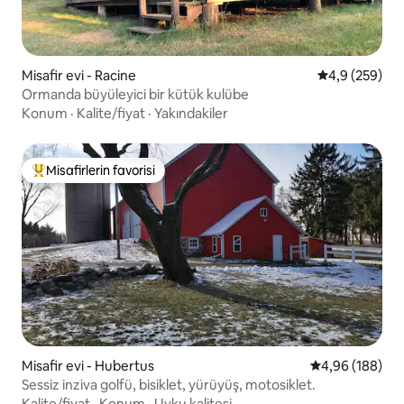
Misafir evi - Racine
5 üzerinden o
4,9 (259)
Ormanda büyüleyici bir kütük kulübe
Konum
·
Kalite/fiyat
·
Yakındakiler
Misafirlerin favorisi
Misafirlerin favorilerinden en beğenilenler arasında
Misafir evi - Hubertus
5 üzerinden or
4,96 (188)
Sessiz inziva golfü, bisiklet, yürüyüş, motosiklet.
Kalite/fiyat
·
Konum
·
Uyku kalitesi