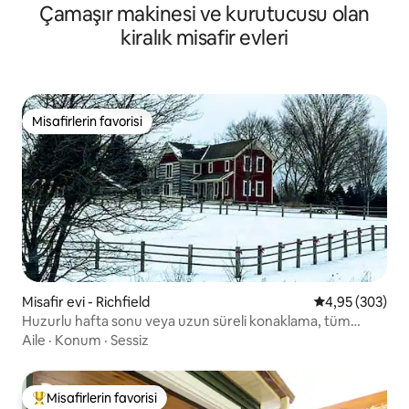
Çamaşır makinesi ve kurutucusu olan
kiralık misafir evleri
Misafirlerin favorisi
Misafirlerin favorisi
Misafir evi - Richfield
5 üzerinden or
4,95 (303)
Huzurlu hafta sonu veya uzun süreli konaklama, tüm
olanaklar.
Aile
·
Konum
·
Sessiz
Misafirlerin favorisi
Misafirlerin favorilerinden en beğenilenler arasında