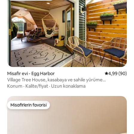
Misafir evi - Egg Harbor
5 üzerinden o
4,99 (90)
Village Tree House, kasabaya ve sahile yürüme
mesafesinde
Konum
·
Kalite/fiyat
·
Uzun konaklama
Misafirlerin favorisi
Misafirlerin favorisi