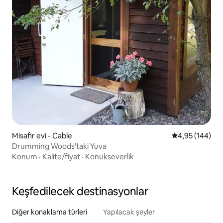
Misafir evi - Cable
5 üzerinden or
4,95 (144)
Drumming Woods'taki Yuva
Konum
·
Kalite/fiyat
·
Konukseverlik
Keşfedilecek destinasyonlar
Diğer konaklama türleri
Yapılacak şeyler