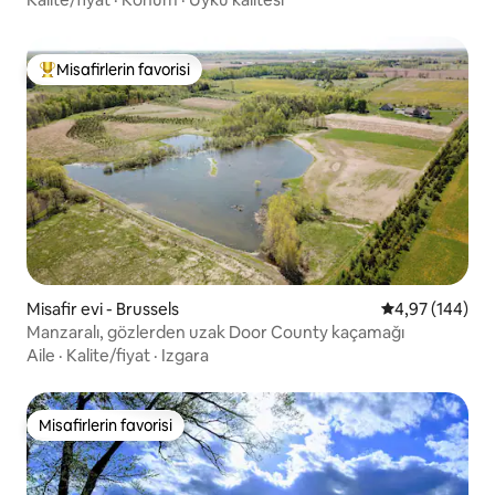
Misafirlerin favorisi
Misafirlerin favorilerinden en beğenilenler arasında
Misafir evi - Brussels
5 üzerinden or
4,97 (144)
Manzaralı, gözlerden uzak Door County kaçamağı
Aile
·
Kalite/fiyat
·
Izgara
Misafirlerin favorisi
Misafirlerin favorisi