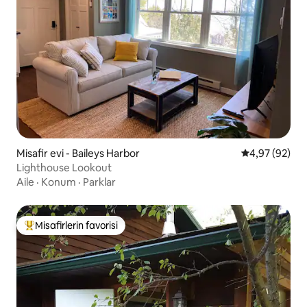
Misafir evi - Baileys Harbor
5 üzerinden o
4,97 (92)
Lighthouse Lookout
Aile
·
Konum
·
Parklar
Misafirlerin favorisi
Misafirlerin favorilerinden en beğenilenler arasında