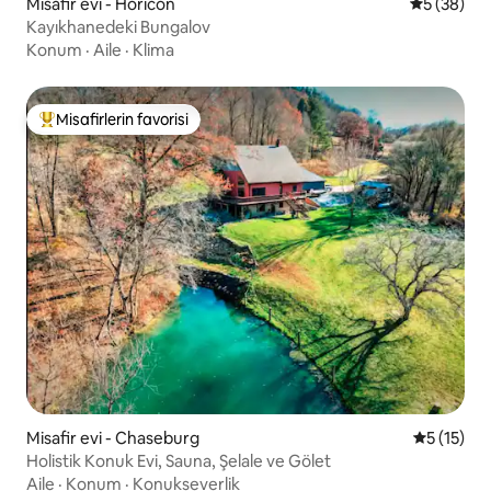
Misafir evi - Horicon
5 üzerinde
5 (38)
Kayıkhanedeki Bungalov
Konum
·
Aile
·
Klima
Misafirlerin favorisi
Misafirlerin favorilerinden en beğenilenler arasında
Misafir evi - Chaseburg
5 üzerind
5 (15)
Holistik Konuk Evi, Sauna, Şelale ve Gölet
Aile
·
Konum
·
Konukseverlik