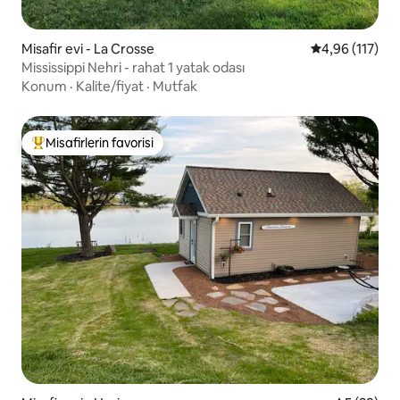
Misafir evi - La Crosse
5 üzerinden o
4,96 (117)
Mississippi Nehri - rahat 1 yatak odası
Konum
·
Kalite/fiyat
·
Mutfak
Misafirlerin favorisi
Misafirlerin favorilerinden en beğenilenler arasında