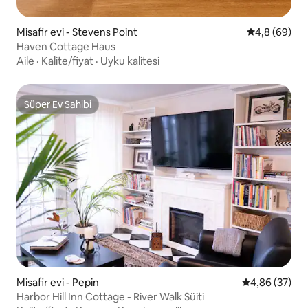
Misafir evi - Stevens Point
5 üzerinden 
4,8 (69)
Haven Cottage Haus
Aile
·
Kalite/fiyat
·
Uyku kalitesi
Süper Ev Sahibi
Süper Ev Sahibi
Misafir evi - Pepin
5 üzerinden o
4,86 (37)
Harbor Hill Inn Cottage - River Walk Süiti