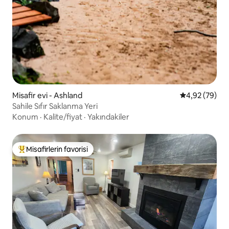
Misafir evi - Ashland
5 üzerinden o
4,92 (79)
Sahile Sıfır Saklanma Yeri
Konum
·
Kalite/fiyat
·
Yakındakiler
Misafirlerin favorisi
Misafirlerin favorilerinden en beğenilenler arasında