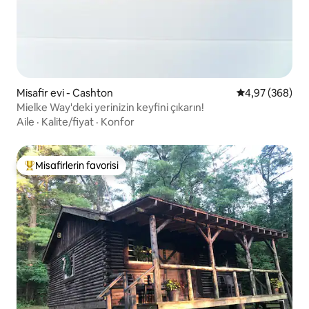
Misafir evi - Cashton
5 üzerinden or
4,97 (368)
Mielke Way'deki yerinizin keyfini çıkarın!
Aile
·
Kalite/fiyat
·
Konfor
Misafirlerin favorisi
Misafirlerin favorilerinden en beğenilenler arasında