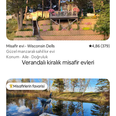
Misafir evi - Wisconsin Dells
5 üzerinden or
4,86 (379)
Güzel manzaralı sahil kır evi
Konum
·
Aile
·
Doğruluk
Verandalı kiralık misafir evleri
Misafirlerin favorisi
Misafirlerin favorilerinden en beğenilenler arasında