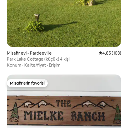
Misafir evi - Pardeeville
5 üzerinden or
4,85 (103)
Park Lake Cottage (küçük) 4 kişi
Konum
·
Kalite/fiyat
·
Erişim
Misafirlerin favorisi
Misafirlerin favorisi