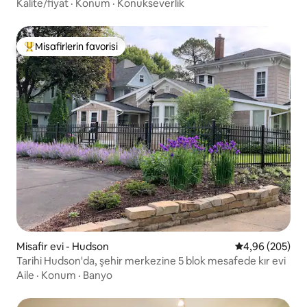
Kalite/fiyat
·
Konum
·
Konukseverlik
Misafirlerin favorisi
Misafirlerin favorilerinden en beğenilenler arasında
Misafir evi - Hudson
5 üzerinden or
4,96 (205)
Tarihi Hudson'da, şehir merkezine 5 blok mesafede kır evi
Aile
·
Konum
·
Banyo