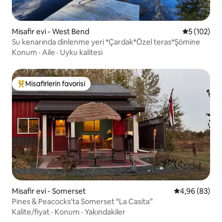
Misafir evi - West Bend
5 üzerinden
5 (102)
Su kenarında dinlenme yeri *Çardak*Özel teras*Şömine
Konum
·
Aile
·
Uyku kalitesi
Misafirlerin favorisi
Misafirlerin favorilerinden en beğenilenler arasında
Misafir evi - Somerset
5 üzerinden o
4,96 (83)
Pines & Peacocks'ta Somerset “La Casita”
Kalite/fiyat
·
Konum
·
Yakındakiler