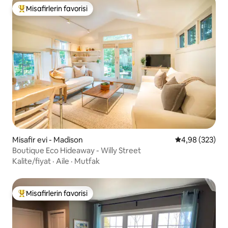
Misafirlerin favorisi
Misafirlerin favorilerinden en beğenilenler arasında
Misafir evi - Madison
5 üzerinden or
4,98 (323)
Boutique Eco Hideaway - Willy Street
Kalite/fiyat
·
Aile
·
Mutfak
Misafirlerin favorisi
Misafirlerin favorilerinden en beğenilenler arasında