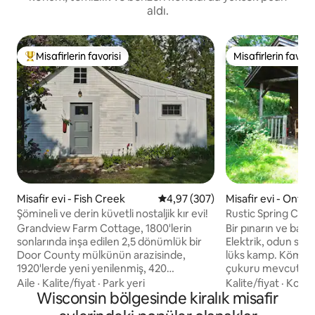
aldı.
Misafirlerin favorisi
Misafirlerin favoris
Misafirlerin favorilerinden en beğenilenler arasında
Misafirlerin favoris
Misafir evi - Fish Creek
5 üzerinden ortalama 4,97 puan
4,97 (307)
Misafir evi - Ontar
Şömineli ve derin küvetli nostaljik kır evi!
Rustic Spring Cabi
Grandview Farm Cottage, 1800'lerin
Bir pınarın ve bahç
sonlarında inşa edilen 2,5 dönümlük bir
Elektrik, odun sob
Door County mülkünün arazisinde,
lüks kamp. Kömür ı
1920'lerde yeni yenilenmiş, 420
çukuru mevcuttur.
metrekarelik özel bir misafir evidir.
Kimyasal olmayan p
Aile
·
Kalite/fiyat
·
Park yeri
Kalite/fiyat
·
Konu
Modern, endüstriyel ve yeniden
Wisconsin bölgesinde kiralık misafir
yürüyüş mesafesindedir
tasarlanmış tarz, vintage çiftlik evi
Mountain Eyalet Pa