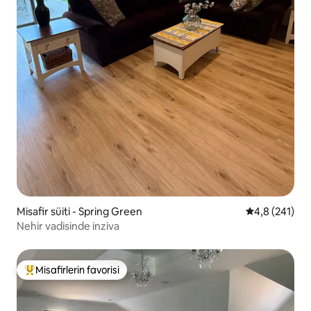
Misafir süiti - Spring Green
5 üzerinden o
4,8 (241)
Nehir vadisinde inziva
Misafirlerin favorisi
Misafirlerin favorilerinden en beğenilenler arasında