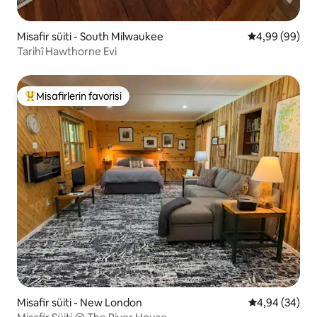
Misafir süiti - South Milwaukee
5 üzerinden o
4,99 (99)
Tarihî Hawthorne Evi
Misafirlerin favorisi
Misafirlerin favorilerinden en beğenilenler arasında
Misafir süiti - New London
5 üzerinden o
4,94 (34)