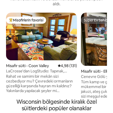
aldı.
Misafirlerin favorisi
Süper Ev Sahibi
Misafirlerin favorilerinden en beğenilenler arasında
Süper Ev Sahibi
Misafir süiti - Coon Valley
5 üzerinden ortalama 4,98 puan
4,98 (131)
LaCrosse'dan LogStudio: Tapınak,
Misafir süiti - Elkh
Kayak/Balık/Yürüyüş/Rahatlama
Rahat ve samimi bir mekân sizi
Cenevre Gölü yakı
cezbediyor mu? Çevredeki ormanların
Hideaway
Tüm kamp ve göl ol
güzelliği karşısında hayran mı kaldınız?
mükemmel bir kaçı
Yakınlarda yapılacak şeyler mi
jakuzi, ateş çukuru
arıyorsunuz? Her şeye sahibiz. Driftless
sizi meşgul edecek 
Bölgesi'ni deneyimlemek için dışarı
Wisconsin bölgesinde kiralık özel
Moraine'in manzara
çıkmadan önce huzur, mahremiyet ve
tadını çıkarın. Dah
süitlerdeki popüler olanaklar
doğanın keyfini çıkarın. Guadalupe Anası
Gölü'ne erişim, bal