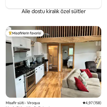
Aile dostu kiralık özel süitler
Misafirlerin favorisi
Misafirlerin favorilerinden en beğenilenler arasında
Misafir süiti - Viroqua
5 üzerinden or
4,97 (158)