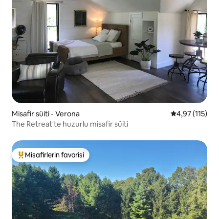
Misafir süiti - Verona
5 üzerinden o
4,97 (115)
The Retreat'te huzurlu misafir süiti
Misafirlerin favorisi
Misafirlerin favorilerinden en beğenilenler arasında