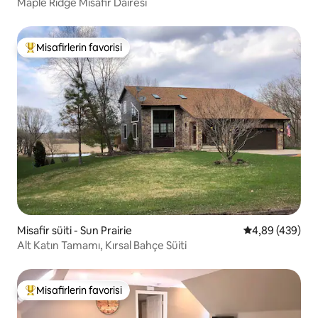
Maple Ridge Misafir Dairesi
Misafirlerin favorisi
Misafirlerin favorilerinden en beğenilenler arasında
Misafir süiti - Sun Prairie
5 üzerinden or
4,89 (439)
Alt Katın Tamamı, Kırsal Bahçe Süiti
Misafirlerin favorisi
Misafirlerin favorilerinden en beğenilenler arasında