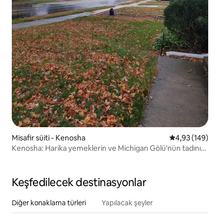
Misafir süiti - Kenosha
5 üzerinden or
4,93 (149)
Kenosha: Harika yemeklerin ve Michigan Gölü'nün tadını
çıkarın
Keşfedilecek destinasyonlar
Diğer konaklama türleri
Yapılacak şeyler