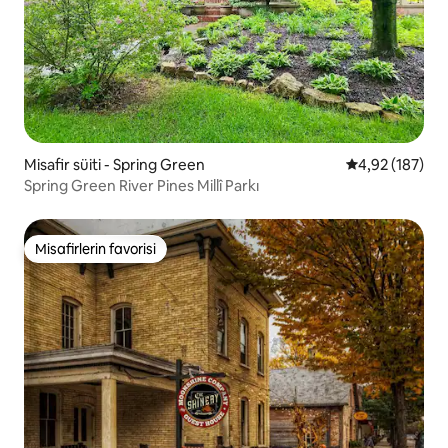
Misafir süiti - Spring Green
5 üzerinden or
4,92 (187)
Spring Green River Pines Millî Parkı
Misafirlerin favorisi
Misafirlerin favorisi