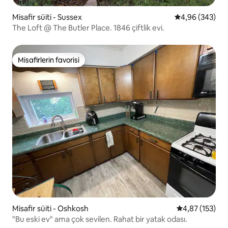
Misafir süiti - Sussex
5 üzerinden or
4,96 (343)
The Loft @ The Butler Place. 1846 çiftlik evi.
Misafirlerin favorisi
Misafirlerin favorisi
Misafir süiti - Oshkosh
5 üzerinden o
4,87 (153)
"Bu eski ev" ama çok sevilen. Rahat bir yatak odası.