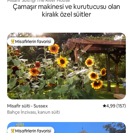
Misafir Süiti @ The River House
Çamaşır makinesi ve kurutucusu olan
kiralık özel süitler
Misafirlerin favorisi
Misafirlerin favorilerinden en beğenilenler arasında
Misafir süiti - Sussex
5 üzerinden or
4,99 (157)
Bahçe İnzivası, kanun süiti
Misafirlerin favorisi