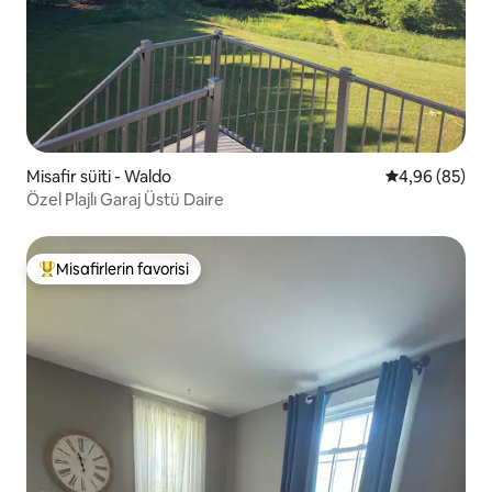
Misafir süiti - Waldo
5 üzerinden o
4,96 (85)
Özel Plajlı Garaj Üstü Daire
Misafirlerin favorisi
Misafirlerin favorilerinden en beğenilenler arasında