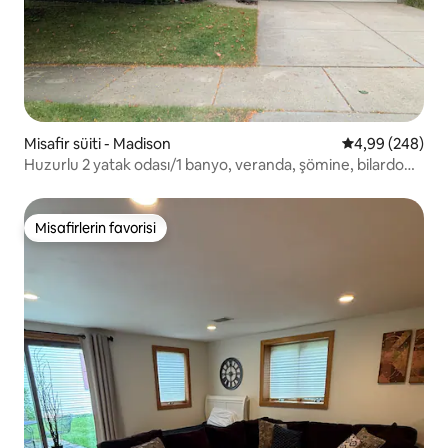
Misafir süiti - Madison
5 üzerinden or
4,99 (248)
Huzurlu 2 yatak odası/1 banyo, veranda, şömine, bilardo
masası
Misafirlerin favorisi
Misafirlerin favorisi