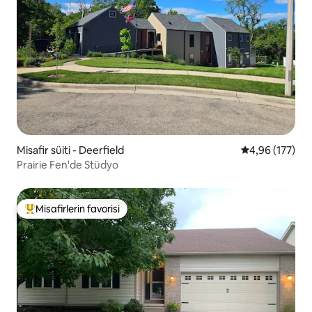
Misafir süiti - Deerfield
5 üzerinden or
4,96 (177)
Prairie Fen'de Stüdyo
Misafirlerin favorisi
Misafirlerin favorilerinden en beğenilenler arasında