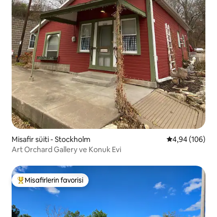
Misafir süiti - Stockholm
5 üzerinden or
4,94 (106)
Art Orchard Gallery ve Konuk Evi
Misafirlerin favorisi
Misafirlerin favorilerinden en beğenilenler arasında