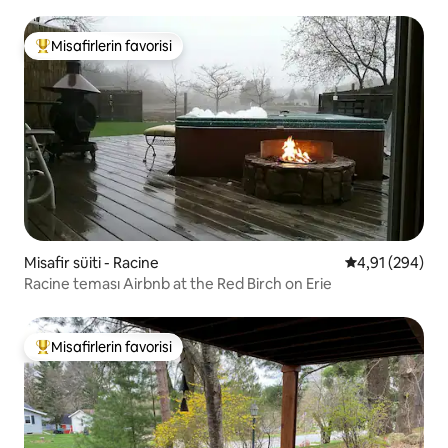
Misafirlerin favorisi
Misafirlerin favorilerinden en beğenilenler arasında
Misafir süiti - Racine
5 üzerinden or
4,91 (294)
Racine teması Airbnb at the Red Birch on Erie
Misafirlerin favorisi
Misafirlerin favorilerinden en beğenilenler arasında