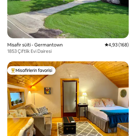
Misafir süiti - Germantown
5 üzerinden or
4,93 (168)
1853 Çiftlik Evi Dairesi
Misafirlerin favorisi
Misafirlerin favorilerinden en beğenilenler arasında