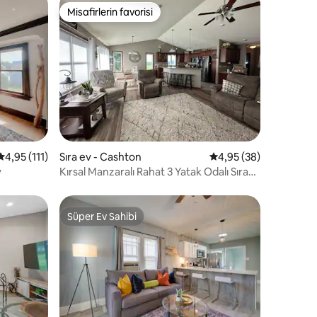
Misafirlerin favorisi
Misafirlerin favorisi
endirme
5 üzerinden ortalama 4,95 puan, 111 değerlendirme
4,95 (111)
Sıra ev - Cashton
5 üzerinden ortalama
4,95 (38)
v
Kırsal Manzaralı Rahat 3 Yatak Odalı Sıra
Ev
Süper Ev Sahibi
eğenilenler arasında
Süper Ev Sahibi