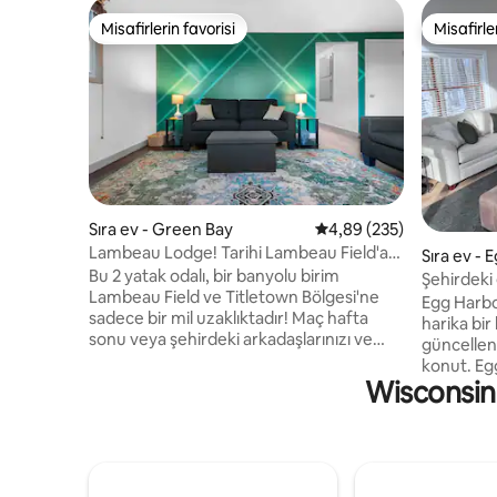
Misafirlerin favorisi
Misafirle
Misafirlerin favorisi
Misafirle
Sıra ev - Green Bay
5 üzerinden ortalama 4
4,89 (235)
Lambeau Lodge! Tarihi Lambeau Field'a
Sıra ev - 
bir mil mesafede!
Bu 2 yatak odalı, bir banyolu birim
Şehirdeki
Lambeau Field ve Titletown Bölgesi'ne
Townhous
Egg Harbo
sadece bir mil uzaklıktadır! Maç hafta
harika bir
sonu veya şehirdeki arkadaşlarınızı ve
güncellen
ailenizi ziyaret etmek için harika bir
konut. Egg Harbor'ın başlangıcındaki
konaklama yeri! Eyaletler arası erişim
Wisconsin 
tepenin hemen
kolay, I-41'in hemen dışında. Parti
sahile bir
yapılmasına izin verilmez. Mülkün
uzaklıkta. Harbor Ridge Şaraphanesi'nin
korunması ve misafirlere yardımcı olmak
hemen yanında! Bu 3 
için her girişte projektör kameralar,
oturma od
garajda (sigara içilmez politikasını
sadece bir