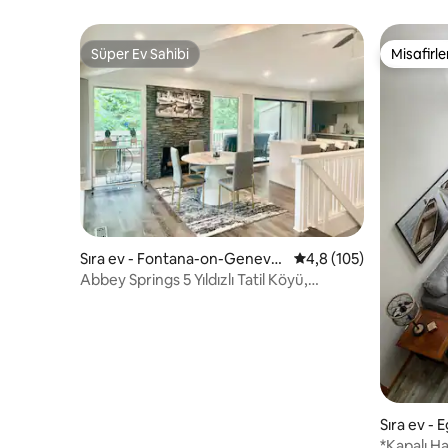
Harbor #51
Süper Ev Sahibi
Misafirle
Süper Ev Sahibi
Misafirle
Sıra ev - Fontana-on-Geneva
5 üzerinden ortalama 
4,8 (105)
Lake
Abbey Springs 5 Yıldızlı Tatil Köyü,
Cenevre Gölü
Sıra ev - 
*Kapalı H