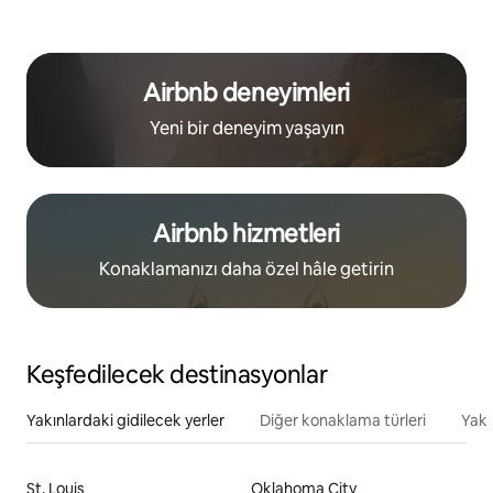
Airbnb deneyimleri
Yeni bir deneyim yaşayın
Airbnb hizmetleri
Konaklamanızı daha özel hâle getirin
Keşfedilecek destinasyonlar
Yakınlardaki gidilecek yerler
Diğer konaklama türleri
Yakı
St. Louis
Oklahoma City