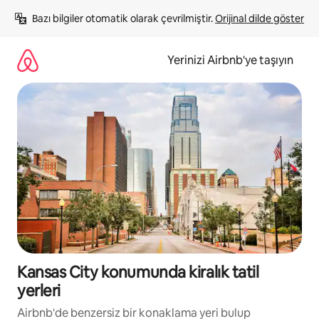
İçeriğe
Bazı bilgiler otomatik olarak çevrilmiştir. 
Orijinal dilde göster
atla
Yerinizi Airbnb'ye taşıyın
Kansas City konumunda kiralık tatil
yerleri
Airbnb'de benzersiz bir konaklama yeri bulup