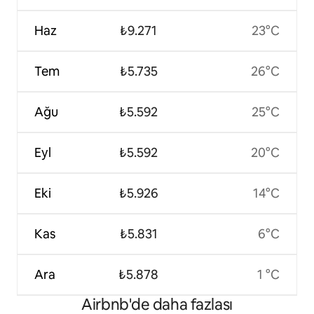
Haz
₺9.271
23°C
Tem
₺5.735
26°C
Ağu
₺5.592
25°C
Eyl
₺5.592
20°C
Eki
₺5.926
14°C
Kas
₺5.831
6°C
Ara
₺5.878
1 °C
Airbnb'de daha fazlası