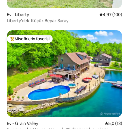
Ev - Liberty
5 üzerinden or
4,97 (100)
Liberty'deki Küçük Beyaz Saray
Misafirlerin favorisi
Misafirlerin favorilerinden en beğenilenler arasında
Ev - Grain Valley
5 üzerinden
5,0 (13)