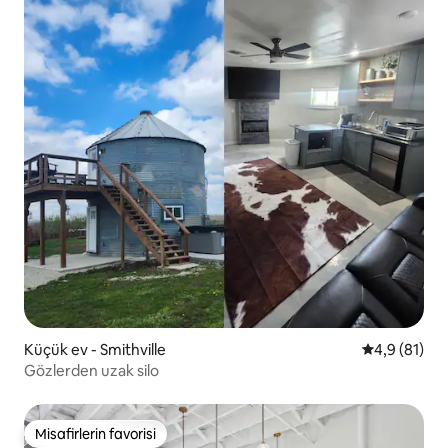
Küçük ev - Smithville
5 üzerinden
4,9 (81)
Gözlerden uzak silo
Misafirlerin favorisi
Misafirlerin favorisi