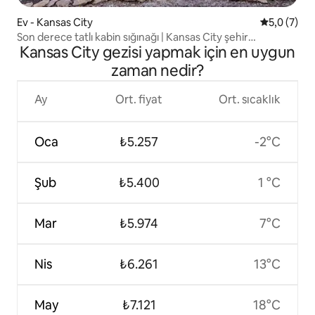
Ev - Kansas City
5 üzerinde
5,0 (7)
Son derece tatlı kabin sığınağı | Kansas City şehir
Kansas City gezisi yapmak için en uygun
merkezine 5 dakika
zaman nedir?
Ay
Ort. fiyat
Ort. sıcaklık
Oca
₺5.257
-2°C
Şub
₺5.400
1 °C
Mar
₺5.974
7°C
Nis
₺6.261
13°C
May
₺7.121
18°C