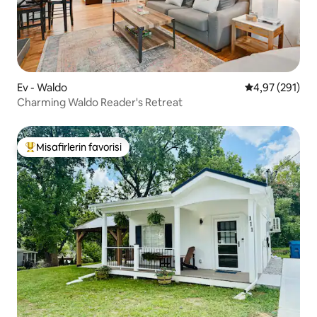
Ev - Waldo
5 üzerinden or
4,97 (291)
Charming Waldo Reader's Retreat
Misafirlerin favorisi
Misafirlerin favorilerinden en beğenilenler arasında