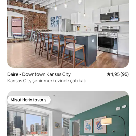
Daire - Downtown Kansas City
5 üzerinden o
4,95 (95)
Kansas City şehir merkezinde çatı katı
Misafirlerin favorisi
Misafirlerin favorisi