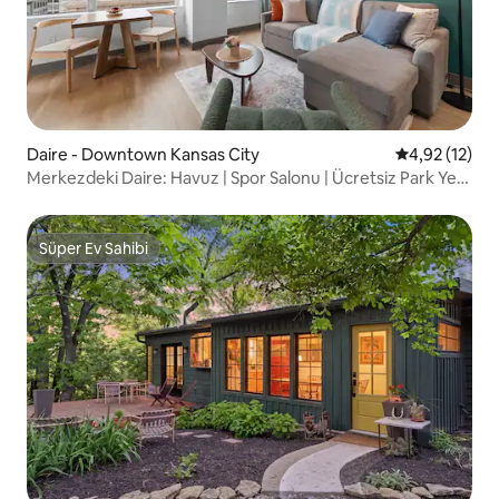
Daire - Downtown Kansas City
5 üzerinden 
4,92 (12)
Merkezdeki Daire: Havuz | Spor Salonu | Ücretsiz Park Yeri
| Şehir Merkezi
Süper Ev Sahibi
Süper Ev Sahibi