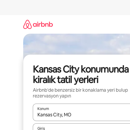
İçeriğe
atla
Kansas City konumunda
kiralık tatil yerleri
Airbnb'de benzersiz bir konaklama yeri bulup
rezervasyon yapın
Konum
Sonuçlar kullanılabilir olduğunda yukarı ve aşağı 
Giriş