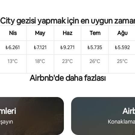
 4,9 puan, 81 değerlendirme
City gezisi yapmak için en uygun zama
Nis
May
Haz
Tem
Ağu
₺6.261
₺7.121
₺9.271
₺5.735
₺5.592
13°C
18°C
23°C
26°C
25°C
Airbnb'de daha fazlası
mleri
Air
aşayın
Konaklaman