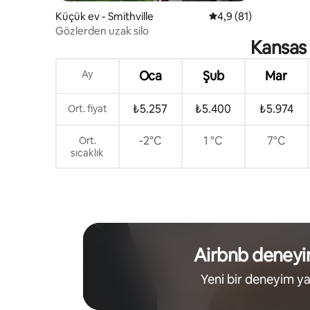
Küçük ev - Smithville
5 üzerinden ortalama
4,9 (81)
Gözlerden uzak silo
Kansas 
Ay
Oca
Şub
Mar
₺5.257
₺5.400
₺5.974
Ort. fiyat
-2°C
1 °C
7°C
Ort.
sıcaklık
Airbnb deneyi
Yeni bir deneyim y