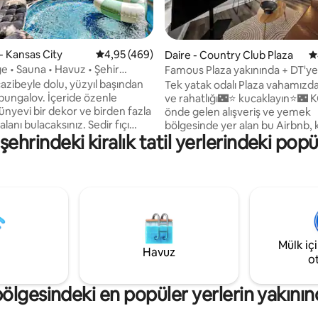
,97 puan, 407 değerlendirme
- Kansas City
5 üzerinden ortalama 4,95 puan, 469 değerl
4,95 (469)
Daire - Country Club Plaza
5
e • Sauna • Havuz • Şehir
Famous Plaza yakınında + DT'ye 
e yakın
yatak odalı daire, mutfak + çalı
 cazibeyle dolu, yüzyıl başından
Tek yatak odalı Plaza vahamızd
 bungalov. İçeride özenle
ve rahatlığı🌃⭐ kucaklayın⭐🌃 KC'nin
ünyevi bir dekor ve birden fazla
önde gelen alışveriş ve yemek
lanı bulacaksınız. Sedir fıçı
bölgesinde yer alan bu Airbnb, 
şehrindeki kiralık tatil yerlerindeki popü
 mevsimlik soğuk suya girme
tarz sunuyor. Plaza'nın ünlü ma
 ve balık havuzunun, ateş
🍝, restoranlarına ve eğlence
, bahçe oyunlarının ve
seçeneklerine kısa bir yürüyüşü
lmüş garajda gizlenmiş Lucky
çıkarın👨‍🎤 ya da keşifle geçen
 Lounge'un keyfini çıkarmak için
ardından davetkar yaşam💤 ala
eye adım atın. Şehir merkezine,
dinlenin. Tam donanımlı mutfak
ra, harika restoranlara ve
kolay yemeklere veya birkaç da
 gece hayatına birkaç dakika
uzaklıktaki yerel mutfağın tadın
Mülk iç
. Daha önce olumlu
çıkarmanıza olanak tanır. KC'nin
Havuz
o
rmeleri yoksa asıl misafir 25
göbeğinde unutulmaz bir kona
büyük olmalıdır. Sadece onaylı
arayan tek başına seyahat eden
.
çiftler için mükemmel.
ölgesindeki en popüler yerlerin yakını