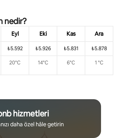
n nedir?
Eyl
Eki
Kas
Ara
₺5.592
₺5.926
₺5.831
₺5.878
20°C
14°C
6°C
1 °C
bnb hizmetleri
ızı daha özel hâle getirin