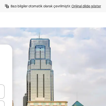
Bazı bilgiler otomatik olarak çevrilmiştir. 
Orijinal dilde göster
oklarıyla gezinin veya dokunarak ya da kaydırma hareketleriyle keşfedin