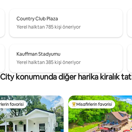
Country Club Plaza
Yerel halktan 785 kişi öneriyor
Kauffman Stadyumu
Yerel halktan 385 kişi öneriyor
City konumunda diğer harika kiralık tatil
lerin favorisi
Misafirlerin favorisi
rin favorilerinden en beğenilenler arasında
Misafirlerin favorilerinden en b