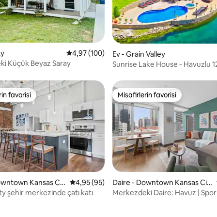
,97 puan, 291 değerlendirme
ty
5 üzerinden ortalama 4,97 puan, 100 değerl
4,97 (100)
Ev - Grain Valley
eki Küçük Beyaz Saray
Sunrise Lake House - Havuzlu 1
dönümlük özel göl
rin favorisi
Misafirlerin favorisi
rin favorisi
Misafirlerin favorisi
owntown Kansas Cit
5 üzerinden ortalama 4,95 puan, 95 değerl
4,95 (95)
Daire - Downtown Kansas Cit
y
ty şehir merkezinde çatı katı
Merkezdeki Daire: Havuz | Spor 
Ücretsiz Park Yeri | Şehir Merke