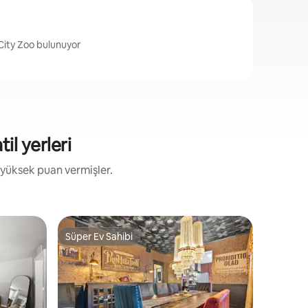
City Zoo bulunuyor
il yerleri
 yüksek puan vermişler.
Misafir e
Süper Ev Sahibi
Misafirle
Süper Ev Sahibi
Misafirle
The Blac
Tub
İki harika
boy kanepe
kadar bar
Ayrıca gü