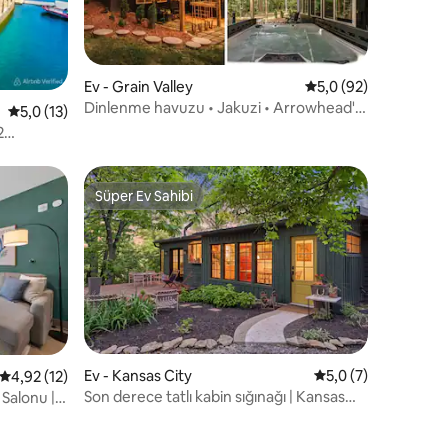
Ev - Grain Valley
5 üzerinden ortalam
5,0 (92)
Dinlenme havuzu • Jakuzi • Arrowhead'e
endirme
5 üzerinden ortalama 5,0 puan, 13 değerlendirme
5,0 (13)
27 dakika
2
Süper Ev Sahibi
Süper Ev Sahibi
Ev - Kansas City
5 üzerinden ortala
5,0 (7)
endirme
5 üzerinden ortalama 4,92 puan, 12 değerlendirme
4,92 (12)
Son derece tatlı kabin sığınağı | Kansas
Salonu |
City şehir merkezine 5 dakika
zi