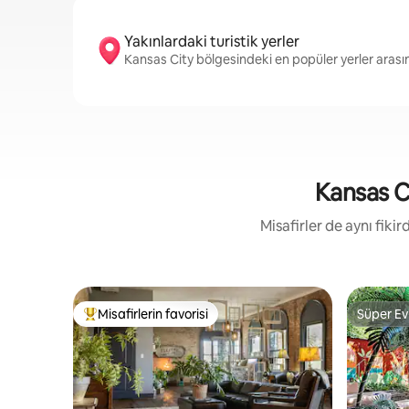
Yakınlardaki turistik yerler
Kansas City bölgesindeki en popüler yerler ara
Kansas Ci
Misafirler de aynı fik
Misafirlerin favorisi
Süper Ev
Misafirlerin favorilerinden en beğenilenler arasında
Süper Ev