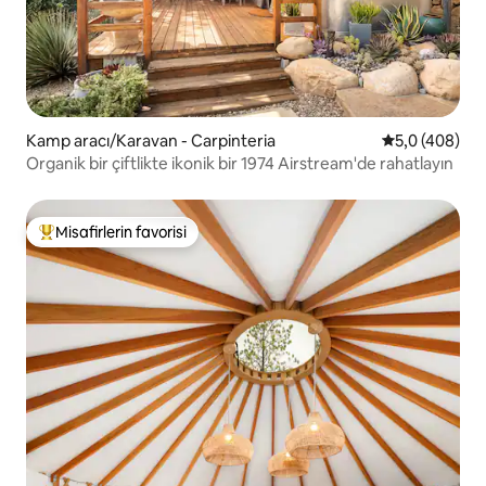
Kamp aracı/Karavan - Carpinteria
5 üzerinden o
5,0 (408)
Organik bir çiftlikte ikonik bir 1974 Airstream'de rahatlayın
Misafirlerin favorisi
Misafirlerin favorilerinden en beğenilenler arasında