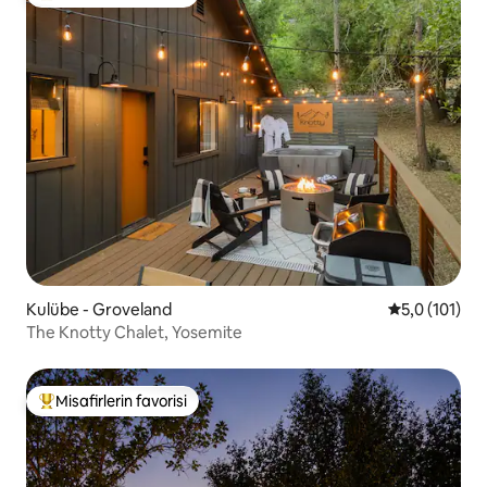
Misafirlerin favorilerinden en beğenilenler arasında
Kulübe - Groveland
5 üzerinden 
5,0 (101)
The Knotty Chalet, Yosemite
Misafirlerin favorisi
Misafirlerin favorilerinden en beğenilenler arasında