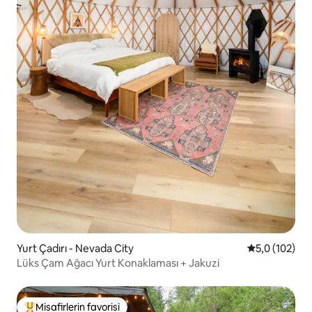
Yurt Çadırı - Nevada City
5 üzerinden 
5,0 (102)
Lüks Çam Ağacı Yurt Konaklaması + Jakuzi
Misafirlerin favorisi