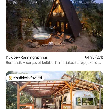
Kulübe - Running Springs
5 üzerinden or
4,98 (251)
Romantik A çerçeveli kulübe: Klima, jakuzi, ateş çukuru,
barbekü
Misafirlerin favorisi
Misafirlerin favorilerinden en beğenilenler arasında