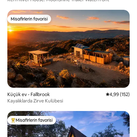
Misafirlerin favorisi
Misafirlerin favorisi
Küçük ev - Fallbrook
5 üzerinden or
4,99 (152)
Kayalıklarda Zirve Kulübesi
Misafirlerin favorisi
Misafirlerin favorilerinden en beğenilenler arasında