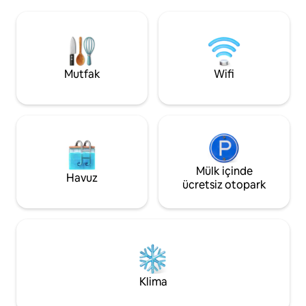
tamamen engelsiz
kalırken lüks jakuzimizde günü geçirin! ✔
panoraması için şı
2 King yataklı yatak odası ✔ Tam
bulunuyor. Hemen
donanımlı mutfak ✔Spa ✔Bahçe
olmadığından, harik
şöminesi ✔Hammocks ✔Barbekü ✔
özel bir ortam hissi ve
Yüksek hızlı kablosuz internet bağlantısı.
zamanda yenilene
Mutfak
Wifi
Aşağıda daha fazlasını görün!
yaşam alanı. Plaja
kısa bir yürüyüş m
Mülk içinde
Havuz
ücretsiz otopark
Klima