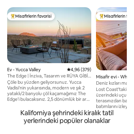
Misafirlerin favorisi
Misafirlerin favo
Misafirlerin favorilerinden en beğenilenler arasında
Misafirlerin favor
Ev - Yucca Valley
5 üzerinden ortalama 4,96 puan
4,96 (379)
The Edge | İnziva, Tasarım ve RÜYA GİBİ
Misafir evi - Whit
MANZARALAR + Daha Fazlası
Çöle bu yüzden geliyorsunuz. Yucca
Deniz kızları man
Vadisi'nin yukarısında, modern ve şık 2
Güzel Evcil hayv
Lost Coast'taki güz
yataklı/2 banyolu çöl kaçamağımız The
üzerindeki uçurum
Edge'i bulacaksınız. 2,5 dönümlük bir arsa
terasınızdan bali
üzerinde şirin bir şekilde tenha, ancak
batımlarını izleyin. Mermaids View,
kasabaya ve Joshua Tree Milli Parkı'na
Kaliforniya şehrindeki kiralık tatil
aşağıdaki tüm balin
sadece birkaç dakika mesafede. Yerel
dalgaların kuş bak
yerlerindeki popüler olanaklar
turistik yerleri keşfedin, kendi arka
kayalıkların tam k
bahçenizden yürüyüş yapın veya Yüksek
bulunmaktadır. Geniş verandada,
Çöl'deki EN İYİ MANZARAYA hayran