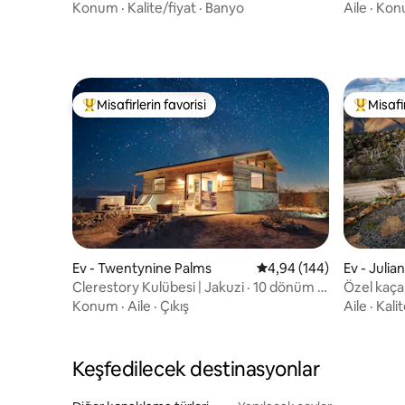
Gözlerden Uzak
Akdeniz sü
Konum
·
Kalite/fiyat
·
Banyo
Aile
·
Kon
Misafirlerin favorisi
Misafir
Misafirlerin favorilerinden en beğenilenler arasında
Misafirle
Ev - Twentynine Palms
5 üzerinden ortalama 4
4,94 (144)
Ev - Julian
Clerestory Kulübesi | Jakuzi · 10 dönüm ·
Özel kaça
King boy yatak
Konum
·
Aile
·
Çıkış
Aile
·
Kalit
Keşfedilecek destinasyonlar