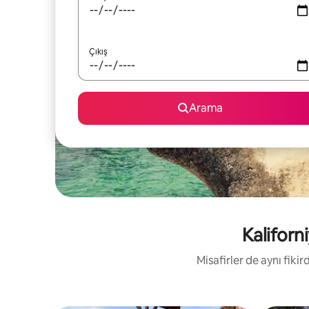
Çıkış
Arama
Kaliforni
Misafirler de aynı fik