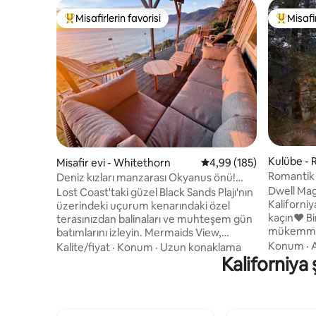
Misafirlerin favorisi
Misafir
Misafirlerin favorilerinden en beğenilenler arasında
Misafirle
Kulübe - 
Misafir evi - Whitethorn
5 üzerinden ortalama 4
4,99 (185)
Romantik 
Deniz kızları manzarası Okyanus önü!
jakuzi, a
Güzel Evcil hayvan kabul edilir
Dwell Mag
Lost Coast'taki güzel Black Sands Plajı'nın
Kaliforni
üzerindeki uçurum kenarındaki özel
kaçın❤️ Bir çiftin kaçamağı için ★
terasınızdan balinaları ve muhteşem gün
mükemmeld
batımlarını izleyin. Mermaids View,
üst düzey yat
aşağıdaki tüm balinaların ve kırılan
Konum
·
A
Kalite/fiyat
·
Konum
·
Uzun konaklama
çevrili★ 
dalgaların kuş bakışı manzarasına sahip,
Kaliforniya 
Arka kapı
kayalıkların tam kenarında
Nespresso
bulunmaktadır. Geniş verandada,
kablosuz 
tamamen engelsiz bir okyanus
Gazlı ızg
panoraması için şık cam korkuluklar