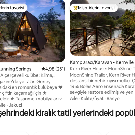
lerin favorisi
Misafirlerin favorisi
rin favorilerinden en beğenilenler arasında
Misafirlerin favorilerinden en b
Kamp aracı/Karavan - Kernville
Kern River House: MoonShine Tr
Running Springs
5 üzerinden ortalama 4,98 puan, 251 değerl
4,98 (251)
,99 puan, 185 değerlendirme
Waterfront
MoonShine Trailer, Kern River 
A çerçeveli kulübe: Klima,
destansı bir nehir kıyısı mülkü.
teş çukuru, barbekü
azine'de yer alan Güney
1955 Boles Aero Ensenada Kara
ya'daki en romantik kulübeye ❤️
sevgiyle restore edilmiş ve yeni
Big Daddy Rapids'in hemen gün
Aile
·
Kalite/fiyat
·
Banyo
ir ★ Tasarımcı mobilyaları ve
Kern Nehri'nin güzel bir noktas
ak takımları Kayalarla
ile
·
Jakuzi
sonsuza dek evi. Nehir erişimi, 
jakuzi ★ Firepit ★ Rahat şömine
şehrindeki kiralık tatil yerlerindeki popü
jakuzisi, verandalar, gazlı barbe
dan dışarı★ yürüyüş ★
çukuru, açık hava duşu, hızlı ka
 espresso, kahve ★ 55inç TV,
internet bağlantısı ve en havalı
internet bağlantısı, oyunlar ★
havası olan özel su kenarı. Que
ara ★ Snow Valley'e 7 dakika