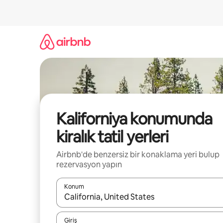
İçeriğe
atla
Kaliforniya konumunda
kiralık tatil yerleri
Airbnb'de benzersiz bir konaklama yeri bulup
rezervasyon yapın
Konum
Sonuçlar kullanılabilir olduğunda yukarı ve aşağı 
Giriş