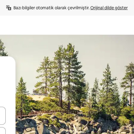
Bazı bilgiler otomatik olarak çevrilmiştir. 
Orijinal dilde göster
oklarıyla gezinin veya dokunarak ya da kaydırma hareketleriyle keşfedin