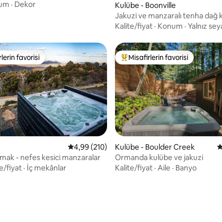
iti!
um
·
Dekor
Kulübe - Boonville
Jakuzi ve manzaralı tenha dağ
Kalite/fiyat
·
Konum
·
Yalnız se
lerin favorisi
Misafirlerin favorisi
rin favorilerinden en beğenilenler arasında
Misafirlerin favorilerinden en b
,94 puan, 144 değerlendirme
5 üzerinden ortalama 4,99 puan, 210 değerl
4,99 (210)
Kulübe - Boulder Creek
5
mak - nefes kesici manzaralar
Ormanda kulübe ve jakuzi
e/fiyat
·
İç mekânlar
Kalite/fiyat
·
Aile
·
Banyo