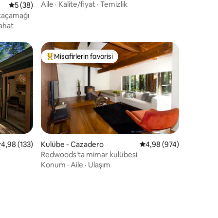
Airstream'de rahatlayın
Aile
·
Kalite/fiyat
·
Temizlik
5 üzerinden ortalama 5 puan, 38 değerlendirme
5 (38)
 kaçamağı
yahat
Misafirlerin favorisi
eğenilenler arasında
Misafirlerin favorilerinden en beğenilenler arasında
Kulübe - Cazadero
5 üzerinden ortalama 4
4,98 (974)
endirme
 üzerinden ortalama 4,98 puan, 133 değerlendirme
4,98 (133)
Redwoods'ta mimar kulübesi
Konum
·
Aile
·
Ulaşım