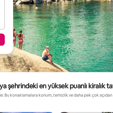
ya şehrindeki en yüksek puanlı kiralık tat
irde: Bu konaklamalara konum, temizlik ve daha pek çok açıdan