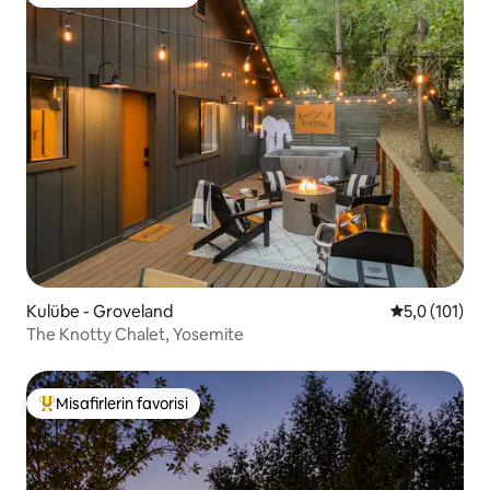
Misafirlerin favorilerinden en beğenilenler arasında
Kulübe - Groveland
5 üzerinden 
5,0 (101)
The Knotty Chalet, Yosemite
Misafirlerin favorisi
Misafirlerin favorilerinden en beğenilenler arasında