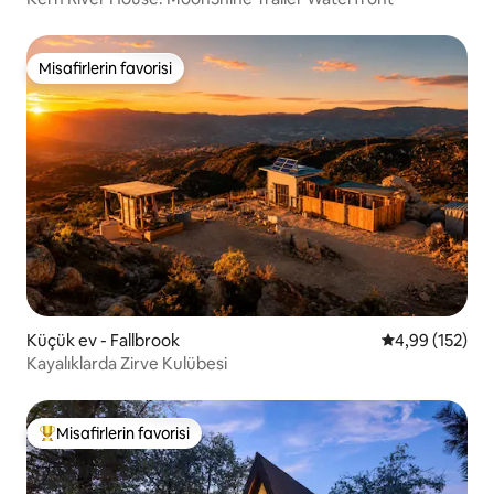
Misafirlerin favorisi
Misafirlerin favorisi
Küçük ev - Fallbrook
5 üzerinden or
4,99 (152)
Kayalıklarda Zirve Kulübesi
Misafirlerin favorisi
Misafirlerin favorilerinden en beğenilenler arasında