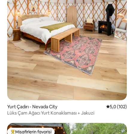
Yurt Çadırı - Nevada City
5 üzerinden 
5,0 (102)
Lüks Çam Ağacı Yurt Konaklaması + Jakuzi
Misafirlerin favorisi