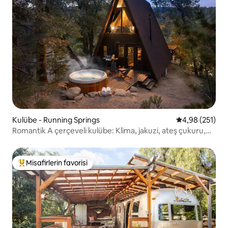
Kulübe - Running Springs
5 üzerinden or
4,98 (251)
Romantik A çerçeveli kulübe: Klima, jakuzi, ateş çukuru,
barbekü
Misafirlerin favorisi
Misafirlerin favorilerinden en beğenilenler arasında