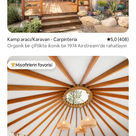
Kamp aracı/Karavan - Carpinteria
5 üzerinden o
5,0 (408)
Organik bir çiftlikte ikonik bir 1974 Airstream'de rahatlayın
Misafirlerin favorisi
Misafirlerin favorilerinden en beğenilenler arasında