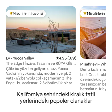
Misafirlerin favorisi
Misafirlerin favo
Misafirlerin favorilerinden en beğenilenler arasında
Misafirlerin favor
Ev - Yucca Valley
5 üzerinden ortalama 4,96 puan
4,96 (379)
The Edge | İnziva, Tasarım ve RÜYA GİBİ
Misafir evi - Whit
MANZARALAR + Daha Fazlası
Çöle bu yüzden geliyorsunuz. Yucca
Deniz kızları man
Vadisi'nin yukarısında, modern ve şık 2
Güzel Evcil hayv
Lost Coast'taki güz
yataklı/2 banyolu çöl kaçamağımız The
üzerindeki uçurum
Edge'i bulacaksınız. 2,5 dönümlük bir arsa
terasınızdan bali
üzerinde şirin bir şekilde tenha, ancak
batımlarını izleyin. Mermaids View,
kasabaya ve Joshua Tree Milli Parkı'na
Kaliforniya şehrindeki kiralık tatil
aşağıdaki tüm balin
sadece birkaç dakika mesafede. Yerel
dalgaların kuş bak
yerlerindeki popüler olanaklar
turistik yerleri keşfedin, kendi arka
kayalıkların tam k
bahçenizden yürüyüş yapın veya Yüksek
bulunmaktadır. Geniş verandada,
Çöl'deki EN İYİ MANZARAYA hayran