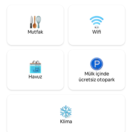
tamamen engelsiz
kalırken lüks jakuzimizde günü geçirin! ✔
panoraması için şı
2 King yataklı yatak odası ✔ Tam
bulunuyor. Hemen
donanımlı mutfak ✔Spa ✔Bahçe
olmadığından, harik
şöminesi ✔Hammocks ✔Barbekü ✔
özel bir ortam hissi ve
Yüksek hızlı kablosuz internet bağlantısı.
zamanda yenilene
Mutfak
Wifi
Aşağıda daha fazlasını görün!
yaşam alanı. Plaja
kısa bir yürüyüş m
Mülk içinde
Havuz
ücretsiz otopark
Klima